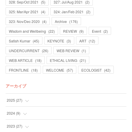
328: Sep/Oct 2021
(
5
)
327: Jul/Aug 2021
(
2
)
325: Mar/Apr 2021
(
4
)
324: Jan/Feb 2021
(
2
)
323: Nov/Dec 2020
(
4
)
Archive
(
176
)
Wisdom and Wellbeing
(
22
)
REVIEW
(
9
)
Event
(
2
)
Satish Kumar
(
45
)
KEYNOTE
(
3
)
ART
(
12
)
UNDERCURRENT
(
26
)
WEB REVIEW
(
1
)
WEB ARTICLE
(
18
)
ETHICAL LIVING
(
21
)
FRONTLINE
(
18
)
WELCOME
(
57
)
ECOLOGIST
(
42
)
アーカイブ
2025
(
27
)
(
13
)
2024
(
9
)
(
14
)
(
4
)
2023
(
27
)