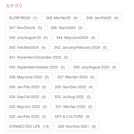
カテゴリ
SLOW READ
(
1
)
349: Mar/Apr25
(
4
)
348: Jan/Feb25
(
4
)
347: Nov/Dec24
(
5
)
346: Sep/Oct24
(
5
)
345: July/August 24
(
5
)
344: May/June2024
(
4
)
343: Feb/Mar2024
(
4
)
342: January/February 2024
(
5
)
341: November/December 2023
(
5
)
340: September/October 2023
(
5
)
339: July/August 2023
(
4
)
338: May/June 2023
(
5
)
337: Mar/Apr 2023
(
4
)
336: Jan/Feb 2023
(
3
)
335: Nov/Dec 2022
(
4
)
334: Sep/Oct 2022
(
4
)
333: Jul/Aug 2022
(
2
)
332: May/Jun 2022
(
3
)
331: Mar/Apr 2022
(
2
)
330: Jan/Feb 2022
(
5
)
ART & CULTURE
(
3
)
CONNECTED LIFE
(
14
)
329: Nov/Dec 2021
(
4
)