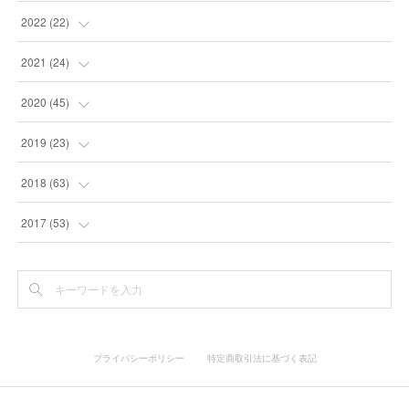
(
5
)
(
10
)
2022
(
22
)
(
9
)
(
4
)
2021
(
24
)
(
4
)
(
4
)
(
10
)
2020
(
45
)
(
4
)
(
7
)
(
3
)
(
6
)
2019
(
23
)
(
2
)
(
4
)
(
10
)
(
6
)
2018
(
63
)
(
5
)
(
5
)
(
12
)
(
6
)
(
4
)
2017
(
53
)
(
2
)
(
8
)
(
3
)
(
1
)
(
2
)
(
9
)
(
2
)
(
5
)
(
5
)
(
6
)
(
2
)
(
11
)
プライバシーポリシー
特定商取引法に基づく表記
(
6
)
(
6
)