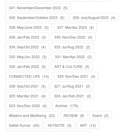
341: November/December 2023
(
5
)
340: September/October 2023
(
5
)
339: July/August 2023
(
4
)
338: May/June 2023
(
5
)
337: Mar/Apr 2023
(
4
)
336: Jan/Feb 2023
(
3
)
335: Nov/Dec 2022
(
4
)
334: Sep/Oct 2022
(
4
)
333: Jul/Aug 2022
(
2
)
332: May/Jun 2022
(
3
)
331: Mar/Apr 2022
(
2
)
330: Jan/Feb 2022
(
5
)
ART & CULTURE
(
3
)
CONNECTED LIFE
(
14
)
329: Nov/Dec 2021
(
4
)
328: Sep/Oct 2021
(
5
)
327: Jul/Aug 2021
(
2
)
325: Mar/Apr 2021
(
4
)
324: Jan/Feb 2021
(
2
)
323: Nov/Dec 2020
(
4
)
Archive
(
176
)
Wisdom and Wellbeing
(
22
)
REVIEW
(
9
)
Event
(
2
)
Satish Kumar
(
45
)
KEYNOTE
(
3
)
ART
(
12
)