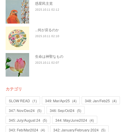
惑星民主党
2025.10.11 02:12
...何が戻るのか
2025.10.11 02:10
生命は神聖なもの
2025.10.11 02:07
カテゴリ
SLOW READ
(
1
)
349: Mar/Apr25
(
4
)
348: Jan/Feb25
(
4
)
347: Nov/Dec24
(
5
)
346: Sep/Oct24
(
5
)
345: July/August 24
(
5
)
344: May/June2024
(
4
)
343: Feb/Mar2024
(
4
)
342: January/February 2024
(
5
)