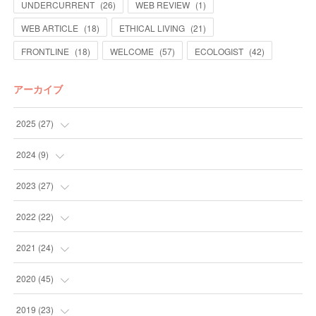
UNDERCURRENT
(
26
)
WEB REVIEW
(
1
)
WEB ARTICLE
(
18
)
ETHICAL LIVING
(
21
)
FRONTLINE
(
18
)
WELCOME
(
57
)
ECOLOGIST
(
42
)
アーカイブ
2025
(
27
)
(
13
)
2024
(
9
)
(
14
)
(
4
)
2023
(
27
)
(
5
)
(
10
)
2022
(
22
)
(
9
)
(
4
)
2021
(
24
)
(
4
)
(
4
)
(
10
)
2020
(
45
)
(
4
)
(
7
)
(
3
)
(
6
)
2019
(
23
)