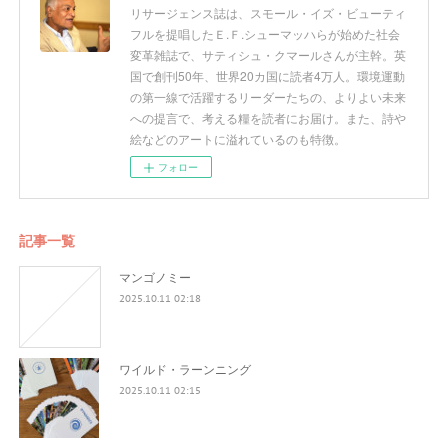
リサージェンス誌は、スモール・イズ・ビューティ
フルを提唱したＥ.Ｆ.シューマッハらが始めた社会
変革雑誌で、サティシュ・クマールさんが主幹。英
国で創刊50年、世界20カ国に読者4万人。環境運動
の第一線で活躍するリーダーたちの、よりよい未来
への提言で、考える糧を読者にお届け。また、詩や
絵などのアートに溢れているのも特徴。
フォロー
記事一覧
マンゴノミー
2025.10.11 02:18
ワイルド・ラーンニング
2025.10.11 02:15