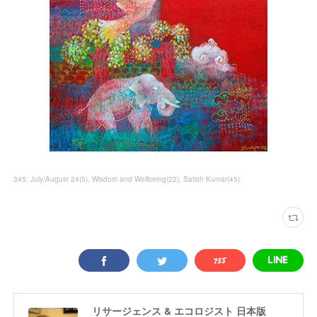
345: July/August 24
(
5
)
Wisdom and Wellbeing
(
22
)
Satish Kumar
(
45
)
リサージェンス & エコロジスト 日本版