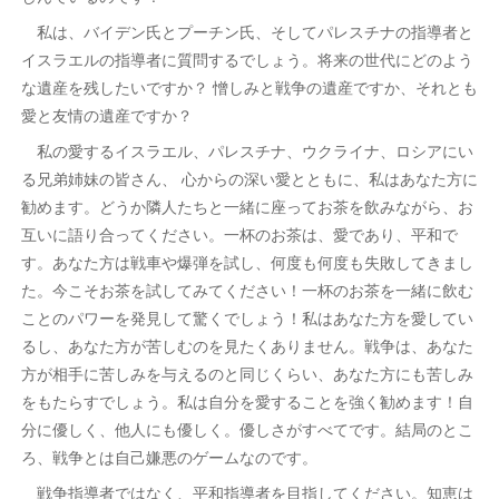
私は、バイデン氏とプーチン氏、そしてパレスチナの指導者と
イスラエルの指導者に質問するでしょう。将来の世代にどのよう
な遺産を残したいですか？ 憎しみと戦争の遺産ですか、それとも
愛と友情の遺産ですか？
私の愛するイスラエル、パレスチナ、ウクライナ、ロシアにい
る兄弟姉妹の皆さん、 心からの深い愛とともに、私はあなた方に
勧めます。どうか隣人たちと一緒に座ってお茶を飲みながら、お
互いに語り合ってください。一杯のお茶は、愛であり、平和で
す。あなた方は戦車や爆弾を試し、何度も何度も失敗してきまし
た。今こそお茶を試してみてください！一杯のお茶を一緒に飲む
ことのパワーを発見して驚くでしょう！私はあなた方を愛してい
るし、あなた方が苦しむのを見たくありません。戦争は、あなた
方が相手に苦しみを与えるのと同じくらい、あなた方にも苦しみ
をもたらすでしょう。私は自分を愛することを強く勧めます！自
分に優しく、他人にも優しく。優しさがすべてです。結局のとこ
ろ、戦争とは自己嫌悪のゲームなのです。
戦争指導者ではなく、平和指導者を目指してください。知恵は