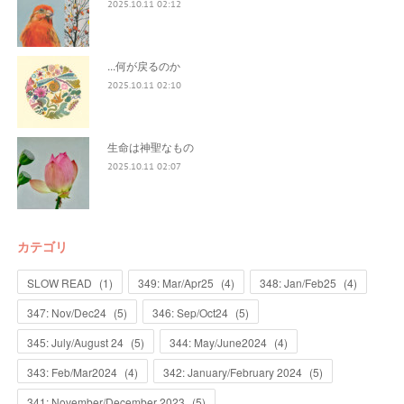
2025.10.11 02:12
...何が戻るのか
2025.10.11 02:10
生命は神聖なもの
2025.10.11 02:07
カテゴリ
SLOW READ
(
1
)
349: Mar/Apr25
(
4
)
348: Jan/Feb25
(
4
)
347: Nov/Dec24
(
5
)
346: Sep/Oct24
(
5
)
345: July/August 24
(
5
)
344: May/June2024
(
4
)
343: Feb/Mar2024
(
4
)
342: January/February 2024
(
5
)
341: November/December 2023
(
5
)