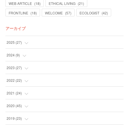
WEB ARTICLE
(
18
)
ETHICAL LIVING
(
21
)
FRONTLINE
(
18
)
WELCOME
(
57
)
ECOLOGIST
(
42
)
アーカイブ
2025
(
27
)
(
13
)
2024
(
9
)
(
14
)
(
4
)
2023
(
27
)
(
5
)
(
10
)
2022
(
22
)
(
9
)
(
4
)
2021
(
24
)
(
4
)
(
4
)
(
10
)
2020
(
45
)
(
4
)
(
7
)
(
3
)
(
6
)
2019
(
23
)
(
2
)