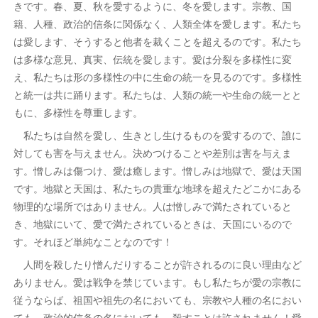
きです。春、夏、秋を愛するように、冬を愛します。宗教、国
籍、人種、政治的信条に関係なく、人類全体を愛します。私たち
は愛します、そうすると他者を裁くことを超えるのです。私たち
は多様な意見、真実、伝統を愛します。愛は分裂を多様性に変
え、私たちは形の多様性の中に生命の統一を見るのです。多様性
と統一は共に踊ります。私たちは、人類の統一や生命の統一とと
もに、多様性を尊重します。
私たちは自然を愛し、生きとし生けるものを愛するので、誰に
対しても害を与えません。決めつけることや差別は害を与えま
す。憎しみは傷つけ、愛は癒します。憎しみは地獄で、愛は天国
です。地獄と天国は、私たちの貴重な地球を超えたどこかにある
物理的な場所ではありません。人は憎しみで満たされていると
き、地獄にいて、愛で満たされているときは、天国にいるので
す。それほど単純なことなのです！
人間を殺したり憎んだりすることが許されるのに良い理由など
ありません。愛は戦争を禁じています。もし私たちが愛の宗教に
従うならば、祖国や祖先の名においても、宗教や人種の名におい
ても、政治的信条の名においても、殺すことは許されません！愛