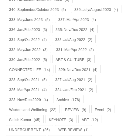
340: September/October 2023
(
5
)
339: July/August 2023
(
4
)
338: May/June 2023
(
5
)
337: Mar/Apr 2023
(
4
)
336: Jan/Feb 2023
(
3
)
335: Nov/Dec 2022
(
4
)
334: Sep/Oct 2022
(
4
)
333: Jul/Aug 2022
(
2
)
332: May/Jun 2022
(
3
)
331: Mar/Apr 2022
(
2
)
330: Jan/Feb 2022
(
5
)
ART & CULTURE
(
3
)
CONNECTED LIFE
(
14
)
329: Nov/Dec 2021
(
4
)
328: Sep/Oct 2021
(
5
)
327: Jul/Aug 2021
(
2
)
325: Mar/Apr 2021
(
4
)
324: Jan/Feb 2021
(
2
)
323: Nov/Dec 2020
(
4
)
Archive
(
176
)
Wisdom and Wellbeing
(
22
)
REVIEW
(
9
)
Event
(
2
)
Satish Kumar
(
45
)
KEYNOTE
(
3
)
ART
(
12
)
UNDERCURRENT
(
26
)
WEB REVIEW
(
1
)