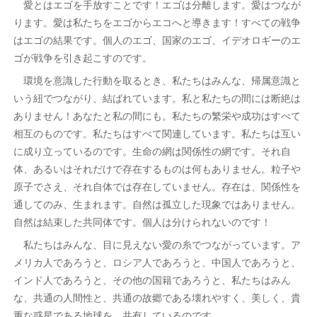
愛とはエゴを手放すことです！エゴは分離します。愛はつなが
ります。愛は私たちをエゴからエコへと導きます！すべての戦争
はエゴの結果です。個人のエゴ、国家のエゴ、イデオロギーのエ
ゴが戦争を引き起こすのです。
環境を意識した行動を取るとき、私たちはみんな、帰属意識と
いう紐でつながり、結ばれています。私と私たちの間には断絶は
ありません！あなたと私の間にも。私たちの繁栄や成功はすべて
相互のものです。私たちはすべて関連しています。私たちは互い
に成り立っているのです。生命の網は関係性の網です。それ自
体、あるいはそれだけで存在するものは何もありません。粒子や
原子でさえ、それ自体では存在していません。存在は、関係性を
通してのみ、生まれます。自然は孤立した現象ではありません。
自然は結束した共同体です。個人は分けられないのです！
私たちはみんな、目に見えない愛の糸でつながっています。ア
メリカ人であろうと、ロシア人であろうと、中国人であろうと、
インド人であろうと、その他の国籍であろうと、私たちはみん
な、共通の人間性と、共通の故郷である壊れやすく、美しく、貴
重な惑星である地球を、共有しているのです。