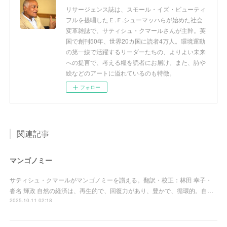
リサージェンス誌は、スモール・イズ・ビューティ
フルを提唱したＥ.Ｆ.シューマッハらが始めた社会
変革雑誌で、サティシュ・クマールさんが主幹。英
国で創刊50年、世界20カ国に読者4万人。環境運動
の第一線で活躍するリーダーたちの、よりよい未来
への提言で、考える糧を読者にお届け。また、詩や
絵などのアートに溢れているのも特徴。
フォロー
関連記事
マンゴノミー
サティシュ・クマールがマンゴノミーを讃える。翻訳・校正：林田 幸子・
沓名 輝政 自然の経済は、再生的で、回復力があり、豊かで、循環的。自…
2025.10.11 02:18