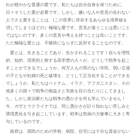
れが穏やかな普通の愛です。私たちは自分自身を保つために、
日々そうした愛が必要です。しかし、嫌いな人や意見の合わない
人でさえ愛することは、(この世界に存在するあらゆる境界線を
消してしまうほどの）極端な愛です。意見が違うことは悪いこと
ではないのです。多くの意見や考えを持つことは良いことです。
ただ極端な愛とは、不愉快にならずに反対することなのです。
愛とは、生きることであり、生かされることです！自らを理性
的、知的、現実的と称する高学歴の人々が、どうして戦争を起こ
すことができるでしょうか。何万人もの罪のない市民、弱い立場
の子どもや妊婦の死と破壊を、どうして正当化することができる
でしょうか。私たちはベトナム、イラク、アフガニスタン、その
他多くの国々で戦争の無益さと失敗を目の当たりにしてきまし
た。しかし政治家たちは戦争の愚かさを何も学んでいません！
今、ガザとウクライナでは、同じ愚かさが計り知れない苦しみと
環境悪化を引き起こしています。戦争は気候の大惨事に大きく寄
与しているのです。
政府は、国民のための学校、病院、住宅には十分な資金がない