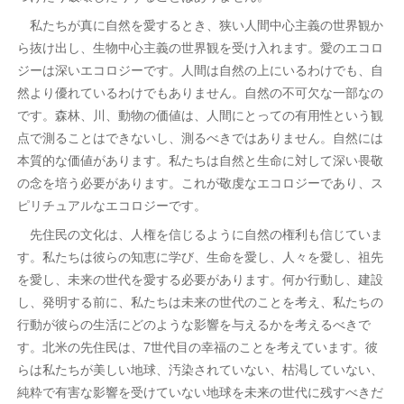
私たちが真に自然を愛するとき、狭い人間中心主義の世界観か
ら抜け出し、生物中心主義の世界観を受け入れます。愛のエコロ
ジーは深いエコロジーです。人間は自然の上にいるわけでも、自
然より優れているわけでもありません。自然の不可欠な一部なの
です。森林、川、動物の価値は、人間にとっての有用性という観
点で測ることはできないし、測るべきではありません。自然には
本質的な価値があります。私たちは自然と生命に対して深い畏敬
の念を培う必要があります。これが敬虔なエコロジーであり、ス
ピリチュアルなエコロジーです。
先住民の文化は、人権を信じるように自然の権利も信じていま
す。私たちは彼らの知恵に学び、生命を愛し、人々を愛し、祖先
を愛し、未来の世代を愛する必要があります。何か行動し、建設
し、発明する前に、私たちは未来の世代のことを考え、私たちの
行動が彼らの生活にどのような影響を与えるかを考えるべきで
す。北米の先住民は、7世代目の幸福のことを考えています。彼
らは私たちが美しい地球、汚染されていない、枯渇していない、
純粋で有害な影響を受けていない地球を未来の世代に残すべきだ