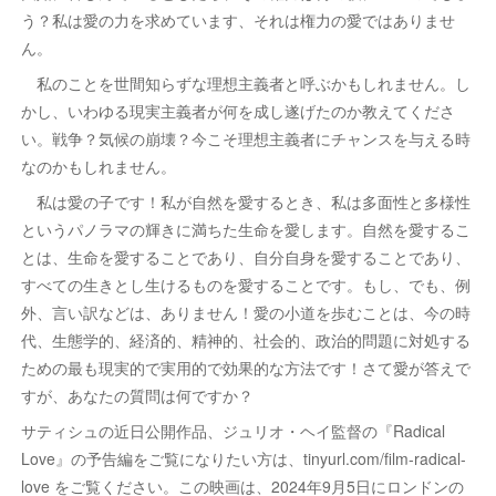
う？私は愛の力を求めています、それは権力の愛ではありませ
ん。
私のことを世間知らずな理想主義者と呼ぶかもしれません。し
かし、いわゆる現実主義者が何を成し遂げたのか教えてくださ
い。戦争？気候の崩壊？今こそ理想主義者にチャンスを与える時
なのかもしれません。
私は愛の子です！私が自然を愛するとき、私は多面性と多様性
というパノラマの輝きに満ちた生命を愛します。自然を愛するこ
とは、生命を愛することであり、自分自身を愛することであり、
すべての生きとし生けるものを愛することです。もし、でも、例
外、言い訳などは、ありません！愛の小道を歩むことは、今の時
代、生態学的、経済的、精神的、社会的、政治的問題に対処する
ための最も現実的で実用的で効果的な方法です！さて愛が答えで
すが、あなたの質問は何ですか？
サティシュの近日公開作品、ジュリオ・ヘイ監督の『Radical
Love』の予告編をご覧になりたい方は、tinyurl.com/film-radical-
love をご覧ください。この映画は、2024年9月5日にロンドンの