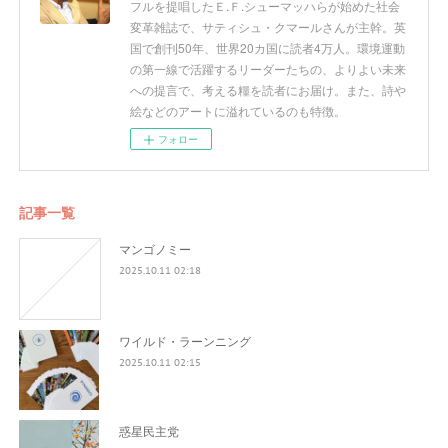
フルを提唱したＥ.Ｆ.シューマッハらが始めた社会
変革雑誌で、サティシュ・クマールさんが主幹。英
国で創刊50年、世界20カ国に読者4万人。環境運動
の第一線で活躍するリーダーたちの、よりよい未来
への提言で、考える糧を読者にお届け。また、詩や
絵などのアートに溢れているのも特徴。
フォロー
記事一覧
マンゴノミー
2025.10.11 02:18
ワイルド・ラーンニング
2025.10.11 02:15
惑星民主党