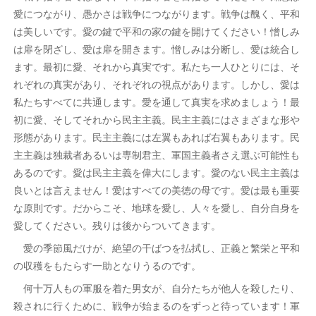
愛につながり、愚かさは戦争につながります。戦争は醜く、平和
は美しいです。愛の鍵で平和の家の鍵を開けてください！憎しみ
は扉を閉ざし、愛は扉を開きます。憎しみは分断し、愛は統合し
ます。最初に愛、それから真実です。私たち一人ひとりには、そ
れぞれの真実があり、それぞれの視点があります。しかし、愛は
私たちすべてに共通します。愛を通して真実を求めましょう！最
初に愛、そしてそれから民主主義。民主主義にはさまざまな形や
形態があります。民主主義には左翼もあれば右翼もあります。民
主主義は独裁者あるいは専制君主、軍国主義者さえ選ぶ可能性も
あるのです。愛は民主主義を偉大にします。愛のない民主主義は
良いとは言えません！愛はすべての美徳の母です。愛は最も重要
な原則です。だからこそ、地球を愛し、人々を愛し、自分自身を
愛してください。残りは後からついてきます。
愛の季節風だけが、絶望の干ばつを払拭し、正義と繁栄と平和
の収穫をもたらす一助となりうるのです。
何十万人もの軍服を着た男女が、自分たちが他人を殺したり、
殺されに行くために、戦争が始まるのをずっと待っています！軍