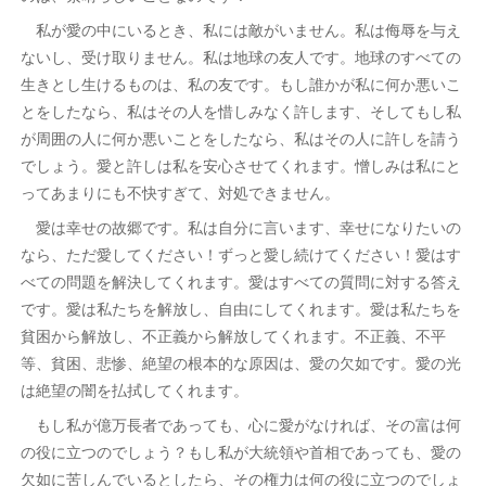
私が愛の中にいるとき、私には敵がいません。私は侮辱を与え
ないし、受け取りません。私は地球の友人です。地球のすべての
生きとし生けるものは、私の友です。もし誰かが私に何か悪いこ
とをしたなら、私はその人を惜しみなく許します、そしてもし私
が周囲の人に何か悪いことをしたなら、私はその人に許しを請う
でしょう。愛と許しは私を安心させてくれます。憎しみは私にと
ってあまりにも不快すぎて、対処できません。
愛は幸せの故郷です。私は自分に言います、幸せになりたいの
なら、ただ愛してください！ずっと愛し続けてください！愛はす
べての問題を解決してくれます。愛はすべての質問に対する答え
です。愛は私たちを解放し、自由にしてくれます。愛は私たちを
貧困から解放し、不正義から解放してくれます。不正義、不平
等、貧困、悲惨、絶望の根本的な原因は、愛の欠如です。愛の光
は絶望の闇を払拭してくれます。
もし私が億万長者であっても、心に愛がなければ、その富は何
の役に立つのでしょう？もし私が大統領や首相であっても、愛の
欠如に苦しんでいるとしたら、その権力は何の役に立つのでしょ