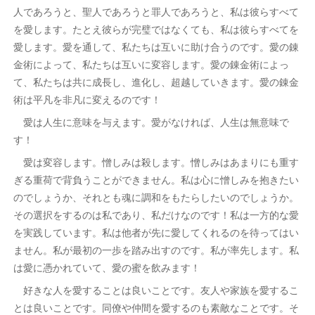
人であろうと、聖人であろうと罪人であろうと、私は彼らすべて
を愛します。たとえ彼らが完璧ではなくても、私は彼らすべてを
愛します。愛を通して、私たちは互いに助け合うのです。愛の錬
金術によって、私たちは互いに変容します。愛の錬金術によっ
て、私たちは共に成長し、進化し、超越していきます。愛の錬金
術は平凡を非凡に変えるのです！
愛は人生に意味を与えます。愛がなければ、人生は無意味で
す！
愛は変容します。憎しみは殺します。憎しみはあまりにも重す
ぎる重荷で背負うことができません。私は心に憎しみを抱きたい
のでしょうか、それとも魂に調和をもたらしたいのでしょうか。
その選択をするのは私であり、私だけなのです！私は一方的な愛
を実践しています。私は他者が先に愛してくれるのを待ってはい
ません。私が最初の一歩を踏み出すのです。私が率先します。私
は愛に憑かれていて、愛の蜜を飲みます！
好きな人を愛することは良いことです。友人や家族を愛するこ
とは良いことです。同僚や仲間を愛するのも素敵なことです。そ