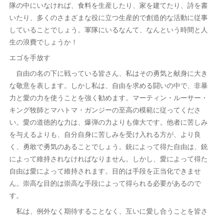
隊の中にいなければ、食料を生産したり、家を建てたり、詩を書
いたり、多くのさまざまな役に立つ生産的で創造的な活動に従事
していることでしょう。軍隊にいるなんて、なんという時間と人
生の浪費でしょうか！
エゴを手放す
自由の名の下に戦っている皆さん、私はその勇気と献身に大き
な敬意を表します。しかし私は、自由を求める闘いの中で、非暴
力と愛の力を使うことを強く勧めます。マーティン・ルーサー・
キング牧師とマハトマ・ガンジーの至高の模範に従ってくださ
い。愛の道徳的な力は、爆弾の力よりも偉大です。他者に苦しみ
を与えるよりも、自分自身に苦しみを受け入れる方が、より良
く、勇敢で勇気のあることでしょう。銃によって得た自由は、銃
によって維持されなければなりません。しかし、愛によって得た
自由は愛によって維持されます。目的は手段を正当化できませ
ん。崇高な目的は崇高な手段によって得られる必要があるので
す。
私は、例外なく期待することなく、互いに愛し合うことを皆さ