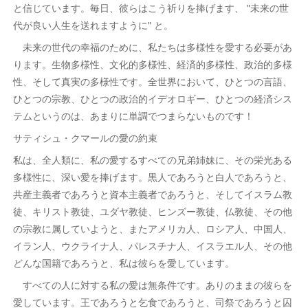
と信じています。毎日、彼らはこう祈りを捧げます、 "未来の世
代が良い人生を送れますように" と。
未来の世代の幸福のために、私たちは多様性を愛する必要があ
ります。生物多様性、文化的多様性、経済的多様性、政治的多様
性、そして真実の多様性です。全世界において、ひとつの言語、
ひとつの宗教、ひとつの政治的イデオロギー、ひとつの経済シス
テムというのは、あまりに単調でつまらないものです！
サティシュ・クマールの愛の約束
私は、全人類に、私の愛するすべての兄弟姉妹に、その栄光ある
多様性に、深い愛を捧げます。黒人であろうと白人であろうと、
共産主義者であろうと資本主義者であろうと、そしてイスラム教
徒、キリスト教徒、ユダヤ教徒、ヒンズー教徒、仏教徒、その他
の宗教に属していようと、またアメリカ人、ロシア人、中国人、
イラン人、ウクライナ人、パレスチナ人、イスラエル人、その他
どんな国籍であろうと、私は彼らを愛しています。
すべての人に対する私の愛は無条件です。ありのままの彼らを
愛しています。王であろうと乞食であろうと、司祭であろうと囚