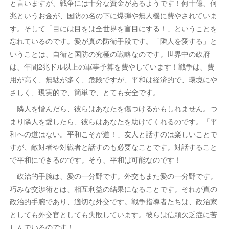
と言いますが、戦争には十分な資金があるようです！何十億、何
兆というお金が、国防の名の下に爆弾や無人機に費やされていま
す。そして「目には目をは全世界を盲目にする！」ということを
忘れているのです。愛が真の防衛手段です。「隣人を愛する」と
いうことは、自衛と国防の究極の戦略なのです。世界中の政府
は、年間2兆ドル以上の軍事予算を費やしています！戦争は、費
用が高く、無駄が多く、危険ですが、平和は経済的で、環境にや
さしく、現実的で、簡単で、とても安全です。
隣人を憎んだら、彼らはあなたを傷つけるかもしれません。つ
まり隣人を愛したら、彼らはあなたを助けてくれるのです。「平
和への道はない。平和こそが道！」友人と話すのは楽しいことで
すが、敵対者や対戦者と話すのも必要なことです。対話すること
で平和にできるのです。そう、平和は可能なのです！
政治的手腕は、愛の一分野です。外交もまた愛の一分野です。
巧みな交渉術とは、相互利益の結果になることです。それが真の
政治的手腕であり、適切な外交です。戦争指導者たちは、政治家
としても外交官としても失敗しています。彼らは信頼欠乏症に苦
しんでいるのです！