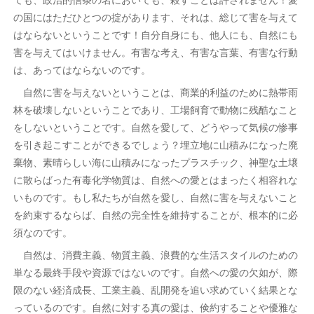
の国にはただひとつの掟があります、それは、総じて害を与えて
はならないということです！自分自身にも、他人にも、自然にも
害を与えてはいけません。有害な考え、有害な言葉、有害な行動
は、あってはならないのです。
自然に害を与えないということは、商業的利益のために熱帯雨
林を破壊しないということであり、工場飼育で動物に残酷なこと
をしないということです。自然を愛して、どうやって気候の惨事
を引き起こすことができるでしょう？埋立地に山積みになった廃
棄物、素晴らしい海に山積みになったプラスチック、神聖な土壌
に散らばった有毒化学物質は、自然への愛とはまったく相容れな
いものです。もし私たちが自然を愛し、自然に害を与えないこと
を約束するならば、自然の完全性を維持することが、根本的に必
須なのです。
自然は、消費主義、物質主義、浪費的な生活スタイルのための
単なる最終手段や資源ではないのです。自然への愛の欠如が、際
限のない経済成長、工業主義、乱開発を追い求めていく結果とな
っているのです。自然に対する真の愛は、倹約することや優雅な