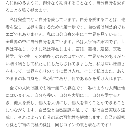
んに勧めるように、例外なく期待することなく、自分自身を愛す
ることを強く勧めます。
私は完璧でない自分を愛しています。自分を愛することは、他
者を愛し、世界を愛するための第一歩です。自己愛は利己的でも
エゴでもありません。私は自分自身の中に全世界を見ているし、
全世界の中に自分自身を見ています。私は大宇宙の縮図です。世
界は存在し、ゆえに私は存在します。言語、芸術、建築、宗教、
哲学、食べ物、その他多くのものはすべて、世界からのありがた
い贈り物として私たちにもたらされてきました。私は深い謙虚さ
をもって、世界をありのままに受け入れ、そして私はまた、あり
のままの私自身を、私が誰であり、何であるかを受け入れます。
全ての人間は誰でも唯一無二の存在です！私のような人間は他
にはいません。自分を養い、自分を大切にし、自分を愛すると
き、他人を愛し、他人を大切にし、他人を養うことができること
につながります。自己愛と自己認識を通して、私は自己実現を達
成し、それによって自分の真の可能性を解放します。自己の親密
な愛と宇宙の究極の愛は、同じコインの裏と表なのです！