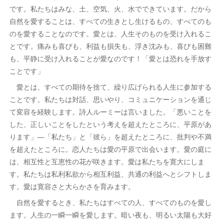
です。私たちはみな、土、空気、火、水でできています。だから
自然を愛することは、すべての生きとし生けるもの、すべてのも
のを愛することなのです。愛とは、人生そのものを受け入れるこ
とです。痛みも喜びも、利益も損失も、浮き沈みも、喜びも困難
も、平静に受け入れることが愛なのです！「愛とは恐れを手放す
ことです」
愛とは、すべての期待を捨て、繰り広げられる人生に参加する
ことです。私たちは対話、思いやり、コミュニケーションを通じ
て変容を経験します。詩人ルーミーは言いました。「悪いことを
した、正しいことをしたという考えを超えたところに、平原があ
ります」—「私たち」と「彼ら」を超えたところに、批判や不満
を超えたところに。恋人たちは愛の平原で出会います。愛の庭に
は、相互性と互恵性の花が咲きます。愛は私たちを寛大にしま
す。私たちは私利私欲から相互利益、共通の利益へとシフトしま
す。愛は寛容さと大らかさを育みます。
自然を愛するとき、私たちはすべての人、すべてのものを愛し
ます。人生の一瞬一瞬を愛します。暗い夜も、明るい太陽も大好