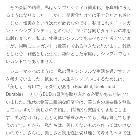
その会話の結果、私はシンプリシティ（簡素化）を真剣に考え
るようになりました。しかし、簡素化だけでは不十分だとも感じ
ました。優美さという次元が必要なのです。私はこれを「エレガ
ント・シンプリシティ」と名付け、ついには同じタイトルの本を
出版しました。私は、物事はシンプルであるべきだと考えていま
すが、同時にエレガント（優美）であるべきだと思います。雑然
とした心、雑然とした生活、雑然とした家庭は、シンプルでもエ
レガントでもありません。
シューマッハのように、私の母もシンプルな生活を過ごすこと
を考えていました。彼女は、人生をシンプルにするためには、
「美しく、有用で、耐久性がある（Beautiful, Useful and
Durable）」というBUDの原則を取り入れる必要があると信じて
いました。現代の物質主義的な経済学は、美しさの重要性を無視
していますが、美しさの欠如は、精神的な貧困を引き起こしま
す。美がなければ、たとえ体に栄養があっても、魂は飢えてしま
うのです。だから、私たちは、美しくないものを作ってはいけな
いのです。さらに、美しさと実用性は切り離して考えるべきでは