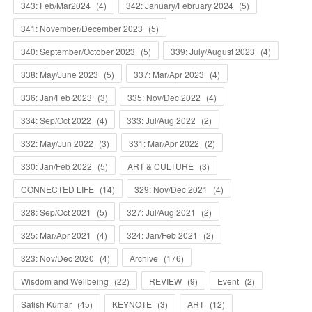
343: Feb/Mar2024
(
4
)
342: January/February 2024
(
5
)
341: November/December 2023
(
5
)
340: September/October 2023
(
5
)
339: July/August 2023
(
4
)
338: May/June 2023
(
5
)
337: Mar/Apr 2023
(
4
)
336: Jan/Feb 2023
(
3
)
335: Nov/Dec 2022
(
4
)
334: Sep/Oct 2022
(
4
)
333: Jul/Aug 2022
(
2
)
332: May/Jun 2022
(
3
)
331: Mar/Apr 2022
(
2
)
330: Jan/Feb 2022
(
5
)
ART & CULTURE
(
3
)
CONNECTED LIFE
(
14
)
329: Nov/Dec 2021
(
4
)
328: Sep/Oct 2021
(
5
)
327: Jul/Aug 2021
(
2
)
325: Mar/Apr 2021
(
4
)
324: Jan/Feb 2021
(
2
)
323: Nov/Dec 2020
(
4
)
Archive
(
176
)
Wisdom and Wellbeing
(
22
)
REVIEW
(
9
)
Event
(
2
)
Satish Kumar
(
45
)
KEYNOTE
(
3
)
ART
(
12
)