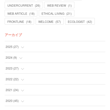
UNDERCURRENT
(
26
)
WEB REVIEW
(
1
)
WEB ARTICLE
(
18
)
ETHICAL LIVING
(
21
)
FRONTLINE
(
18
)
WELCOME
(
57
)
ECOLOGIST
(
42
)
アーカイブ
2025
(
27
)
(
13
)
2024
(
9
)
(
14
)
(
4
)
2023
(
27
)
(
5
)
(
10
)
2022
(
22
)
(
9
)
(
4
)
2021
(
24
)
(
4
)
(
4
)
(
10
)
2020
(
45
)
(
4
)