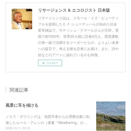
リサージェンス & エコロジスト 日本版
リサージェンス誌は、スモール・イズ・ビューティ
フルを提唱したＥ.Ｆ.シューマッハらが始めた社会
変革雑誌で、サティシュ・クマールさんが主幹。英
国で創刊50年、世界20カ国に読者4万人。環境運動
の第一線で活躍するリーダーたちの、よりよい未来
への提言で、考える糧を読者にお届け。また、詩や
絵などのアートに溢れているのも特徴。
フォロー
関連記事
風景に耳を傾ける
ノエラ・ダウリングは、地質学者から心理療法家に転
身したルース・アレンの（著書『Weathering』が…
2025.10.11 00:13