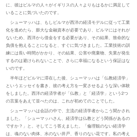
に、彼はビルマの人々がイギリスの人々よりもはるかに満足して
いることに気づいたのです。
シューマッハは、もしビルマが西洋の経済モデルに従って工業
化を進めたら、膨大な金融資本が必要であり、ビルマにはそれが
ないため、西洋から借金をする必要があり、その結果、致命的な
負債を抱えることになると、すぐに気づきました。工業技術の訓
練には長い時間がかかり、その結果、公害や廃棄物、失業が発生
するのは避けられないことで、さらに幸福になるという保証はな
いのです。
半年ほどビルマに滞在した後、シューマッハは「仏教経済学」
というエッセイを書き、彼の考え方を一変させるような深い体験
をしました。西洋の経済学者が「仏教」と「経済学」という2つ
の言葉をあえて並べたのは、これが初めてのことでした。
シューマッハは会話の中で、主流の経済学者からこう聞かされ
ました。「シューマッハさん、経済学は仏教とどう関係があるの
ですか？」と。そしてこう答えました。「倫理観のない経済学
は、魂のない肉体、水のない井戸、香りのない花です。私の考え