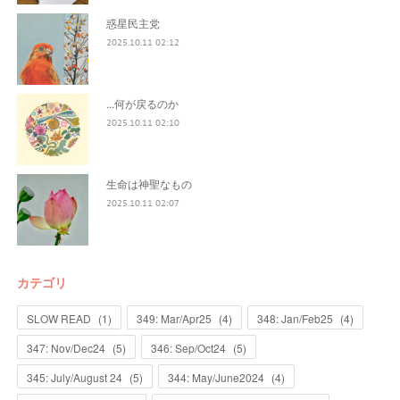
惑星民主党
2025.10.11 02:12
...何が戻るのか
2025.10.11 02:10
生命は神聖なもの
2025.10.11 02:07
カテゴリ
SLOW READ
(
1
)
349: Mar/Apr25
(
4
)
348: Jan/Feb25
(
4
)
347: Nov/Dec24
(
5
)
346: Sep/Oct24
(
5
)
345: July/August 24
(
5
)
344: May/June2024
(
4
)