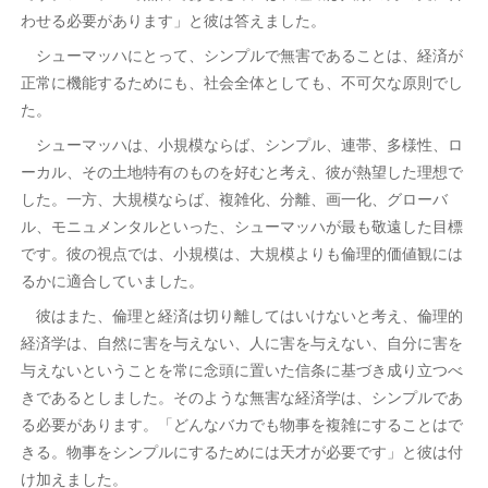
わせる必要があります」と彼は答えました。
シューマッハにとって、シンプルで無害であることは、経済が
正常に機能するためにも、社会全体としても、不可欠な原則でし
た。
シューマッハは、小規模ならば、シンプル、連帯、多様性、ロ
ーカル、その土地特有のものを好むと考え、彼が熱望した理想で
した。一方、大規模ならば、複雑化、分離、画一化、グローバ
ル、モニュメンタルといった、シューマッハが最も敬遠した目標
です。彼の視点では、小規模は、大規模よりも倫理的価値観には
るかに適合していました。
彼はまた、倫理と経済は切り離してはいけないと考え、倫理的
経済学は、自然に害を与えない、人に害を与えない、自分に害を
与えないということを常に念頭に置いた信条に基づき成り立つべ
きであるとしました。そのような無害な経済学は、シンプルであ
る必要があります。「どんなバカでも物事を複雑にすることはで
きる。物事をシンプルにするためには天才が必要です」と彼は付
け加えました。