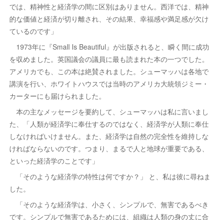
では、精神性と経済学の間に区別はありません。西洋では、精神
的な価値と経済が切り離され、その結果、幸福感や満足感が欠け
ているのです」
1973年に『Small Is Beautiful』が出版されると、瞬く間に成功
を収めました。英国議会の議員に最も読まれた本の一つでした。
アメリカでも、この本は絶賛されました。シューマッハは各地で
講演を行い、ホワイトハウスでは当時のアメリカ大統領ジミー・
カーターにも届けられました。
本の主なメッセージを要約して、シューマッハは私に言いまし
た、「人類が経済学に奉仕するのではなく、経済学が人類に奉仕
しなければいけません。また、経済学は自然の完全性を維持しな
ければならないのです。つまり、まるで人と地球が重要である、
といった経済学のことです」
「そのような経済学の特性は何ですか？」 と、私は彼に尋ねま
した。
「そのような経済学は、小さく、シンプルで、無害であるべき
です。シンプルで無害であるためには、組織は人類の身の丈に合