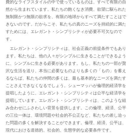
費的なライフスタイルの中で使っているものは、すべて有限の自
然から生まれています。私たちの飽くなき消費、欲望に駆られた
無制限かつ無限の欲求を、有限の地球からすべて満たすことはで
きないのです。だからこそ、私たちの真のニーズを持続的に満た
すためには、エレガント・シンプリシティが必要不可欠なので
す。
エレガント・シンプリシティは、社会正義の前提条件でもあり
ます。私たちは、他の人々がシンプルに生きることができるよう
に、シンプルに生きる必要があります。もし、私たちの一部が贅
沢な生活を送り、本当に必要なものよりも多くの「もの」を蓄え
るならば、私たちの仲間の多くは、最も基本的なニーズを満たす
ことさえできなくなるでしょう。シューマッハが倫理的経済学を
提唱したように、エレガント・シンプリシティは公平な経済学を
提唱しています。エレガント・シンプリシティは、このような組
み合わせにふさわしい背景を提供します。この倫理、経済、公平
の三位一体は、環境問題や社会的不公正など、私たちの差し迫っ
た問題の多くを解決することができます。倫理、経済、公平は、
現代における道徳的、社会的、生態学的な必要条件です。