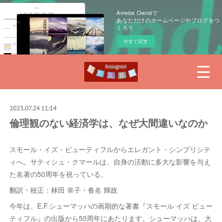
Ameba Owndで
あなただけのホームページやブログをつ
くろう
今すぐ試す
2023.07.24 11:14
倫理観のない経済学は、なぜ大間違いなのか
スモール・イズ・ビューティフルからエレガント・シンプリシテ
ィへ。サティシュ・クマールは、自身の活動に多大な影響を与え
た名著の50周年を祝っている。
翻訳・校正：林田 幸子・沓名 輝政
今年は、E.F.シューマッハの画期的な著書『スモール イズ ビュー
ティフル』の出版から50周年にあたります。シューマッハは、大