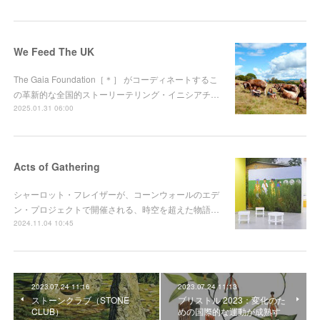
We Feed The UK
The Gaia Foundation［＊］ がコーディネートするこ
の革新的な全国的ストーリーテリング・イニシアチ…
2025.01.31 06:00
Acts of Gathering
シャーロット・フレイザーが、コーンウォールのエデ
ン・プロジェクトで開催される、時空を超えた物語…
2024.11.04 10:45
2023.07.24 11:16
2023.07.24 11:13
ストーンクラブ（STONE
ブリストル 2023：変化のた
CLUB）
めの国際的な運動が成熟す