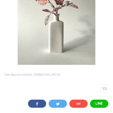
338: May/June 2023
(
5
)
CONNECTED LIFE
(
14
)