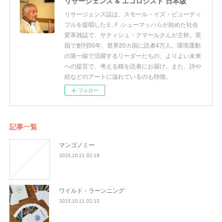
リサージェンス & エコロジスト 日本版
リサージェンス誌は、スモール・イズ・ビューティ
フルを提唱したＥ.Ｆ.シューマッハらが始めた社会
変革雑誌で、サティシュ・クマールさんが主幹。英
国で創刊50年、世界20カ国に読者4万人。環境運動
の第一線で活躍するリーダーたちの、よりよい未来
への提言で、考える糧を読者にお届け。また、詩や
絵などのアートに溢れているのも特徴。
フォロー
記事一覧
マンゴノミー
2025.10.11 02:18
ワイルド・ラーンニング
2025.10.11 02:15