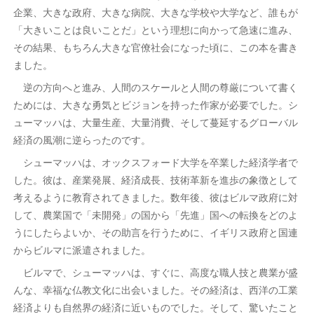
企業、大きな政府、大きな病院、大きな学校や大学など、誰もが
「大きいことは良いことだ」という理想に向かって急速に進み、
その結果、もちろん大きな官僚社会になった頃に、この本を書き
ました。
逆の方向へと進み、人間のスケールと人間の尊厳について書く
ためには、大きな勇気とビジョンを持った作家が必要でした。シ
ューマッハは、大量生産、大量消費、そして蔓延するグローバル
経済の風潮に逆らったのです。
シューマッハは、オックスフォード大学を卒業した経済学者で
した。彼は、産業発展、経済成長、技術革新を進歩の象徴として
考えるように教育されてきました。数年後、彼はビルマ政府に対
して、農業国で「未開発」の国から「先進」国への転換をどのよ
うにしたらよいか、その助言を行うために、イギリス政府と国連
からビルマに派遣されました。
ビルマで、シューマッハは、すぐに、高度な職人技と農業が盛
んな、幸福な仏教文化に出会いました。その経済は、西洋の工業
経済よりも自然界の経済に近いものでした。そして、驚いたこと