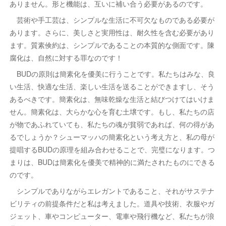
ありません。形と機能は、互いに補い合う必要があるのです。
芸術や手工芸は、シンプルな生活に不可欠なものである必要が
あります。さらに、美しさと実用性は、耐久性を含む必要があり
ます。質素倹約は、シンプルであることの本質的な側面です。陳
腐化は、自然に対する罪なのです！
BUDの原則は簡素化を優美に行うことです。私たちはみな、良
い生活、快適な生活、楽しい生活を送ることができますし、そう
あるべきです。簡素化は、無味乾燥な生活と結びつけてはいけま
せん。簡素化は、大らかな心を育む土壌です。もし、私たちの店
が物であふれていても、私たちの魂が貧弱であれば、何の得があ
るでしょうか？シューマッハの簡素化という考え方と、私の母が
提唱するBUDの原理を組み合わせることで、完璧になります。つ
まりは、BUDは簡素化を優美で精神的に満たされたものにできる
のです。
シンプルでありながらエレガントであること、それがサステナ
ビリティの前提条件だと私は考えました。道具や技術、衣服やガ
ジェット、車やコンピューター、電車や飛行機など、私たちが浪