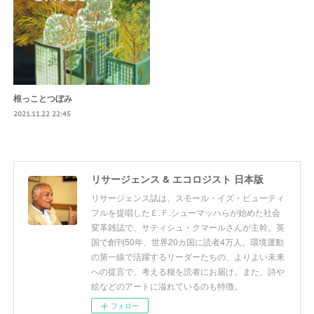
根っことつぼみ
2021.11.22 22:45
リサージェンス & エコロジスト 日本版
リサージェンス誌は、スモール・イズ・ビューティ
フルを提唱したＥ.Ｆ.シューマッハらが始めた社会
変革雑誌で、サティシュ・クマールさんが主幹。英
国で創刊50年、世界20カ国に読者4万人。環境運動
の第一線で活躍するリーダーたちの、よりよい未来
への提言で、考える糧を読者にお届け。また、詩や
絵などのアートに溢れているのも特徴。
フォロー