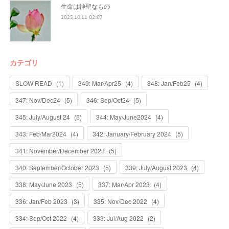
生命は神聖なもの
2025.10.11 02:07
カテゴリ
SLOW READ
(
1
)
349: Mar/Apr25
(
4
)
348: Jan/Feb25
(
4
)
347: Nov/Dec24
(
5
)
346: Sep/Oct24
(
5
)
345: July/August 24
(
5
)
344: May/June2024
(
4
)
343: Feb/Mar2024
(
4
)
342: January/February 2024
(
5
)
341: November/December 2023
(
5
)
340: September/October 2023
(
5
)
339: July/August 2023
(
4
)
338: May/June 2023
(
5
)
337: Mar/Apr 2023
(
4
)
336: Jan/Feb 2023
(
3
)
335: Nov/Dec 2022
(
4
)
334: Sep/Oct 2022
(
4
)
333: Jul/Aug 2022
(
2
)