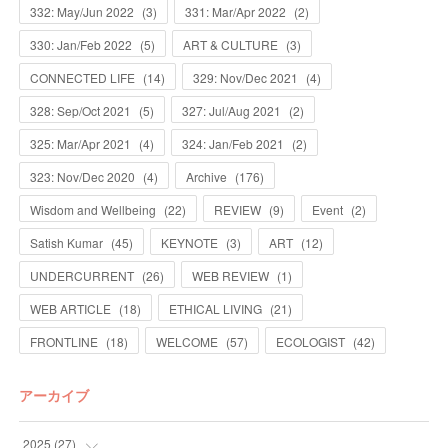
332: May/Jun 2022
(
3
)
331: Mar/Apr 2022
(
2
)
330: Jan/Feb 2022
(
5
)
ART & CULTURE
(
3
)
CONNECTED LIFE
(
14
)
329: Nov/Dec 2021
(
4
)
328: Sep/Oct 2021
(
5
)
327: Jul/Aug 2021
(
2
)
325: Mar/Apr 2021
(
4
)
324: Jan/Feb 2021
(
2
)
323: Nov/Dec 2020
(
4
)
Archive
(
176
)
Wisdom and Wellbeing
(
22
)
REVIEW
(
9
)
Event
(
2
)
Satish Kumar
(
45
)
KEYNOTE
(
3
)
ART
(
12
)
UNDERCURRENT
(
26
)
WEB REVIEW
(
1
)
WEB ARTICLE
(
18
)
ETHICAL LIVING
(
21
)
FRONTLINE
(
18
)
WELCOME
(
57
)
ECOLOGIST
(
42
)
アーカイブ
2025
(
27
)