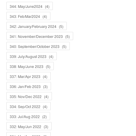
344: May/June2024
(
4
)
343: Feb/Mar2024
(
4
)
342: January/February 2024
(
5
)
341: November/December 2023
(
5
)
340: September/October 2023
(
5
)
339: July/August 2023
(
4
)
338: May/June 2023
(
5
)
337: Mar/Apr 2023
(
4
)
336: Jan/Feb 2023
(
3
)
335: Nov/Dec 2022
(
4
)
334: Sep/Oct 2022
(
4
)
333: Jul/Aug 2022
(
2
)
332: May/Jun 2022
(
3
)