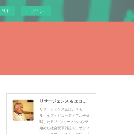
ぐ試す
ログイン
リサージェンス & エコロジスト 日本版
リサージェンス誌は、スモー
ル・イズ・ビューティフルを提
唱したＥ.Ｆ.シューマッハらが
始めた社会変革雑誌で、サティ
シュ・クマールさんが主幹。英