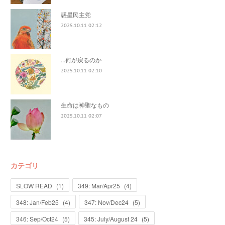
惑星民主党
2025.10.11 02:12
...何が戻るのか
2025.10.11 02:10
生命は神聖なもの
2025.10.11 02:07
カテゴリ
SLOW READ
(
1
)
349: Mar/Apr25
(
4
)
348: Jan/Feb25
(
4
)
347: Nov/Dec24
(
5
)
346: Sep/Oct24
(
5
)
345: July/August 24
(
5
)