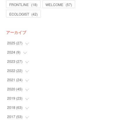
FRONTLINE
(
18
)
WELCOME
(
57
)
ECOLOGIST
(
42
)
アーカイブ
2025
(
27
)
2024
(
9
)
(
13
)
(
14
)
2023
(
27
(
4
)
)
(
5
)
2022
(
22
(
10
)
)
(
9
)
2021
(
24
(
4
)
)
(
4
)
(
4
)
2020
(
45
(
10
)
)
(
4
)
(
7
)
(
3
)
2019
(
23
(
6
)
)
(
2
)
(
4
)
(
10
)
2018
(
63
(
6
)
)
(
5
)
(
5
)
(
12
)
(
6
)
2017
(
53
(
4
)
)
(
2
)
(
8
)
(
3
)
(
1
)
(
2
)