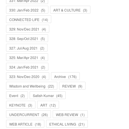
331: Mar/Apr 2022
(
2
)
330: Jan/Feb 2022
(
5
)
ART & CULTURE
(
3
)
CONNECTED LIFE
(
14
)
329: Nov/Dec 2021
(
4
)
328: Sep/Oct 2021
(
5
)
327: Jul/Aug 2021
(
2
)
325: Mar/Apr 2021
(
4
)
324: Jan/Feb 2021
(
2
)
323: Nov/Dec 2020
(
4
)
Archive
(
176
)
Wisdom and Wellbeing
(
22
)
REVIEW
(
9
)
Event
(
2
)
Satish Kumar
(
45
)
KEYNOTE
(
3
)
ART
(
12
)
UNDERCURRENT
(
26
)
WEB REVIEW
(
1
)
WEB ARTICLE
(
18
)
ETHICAL LIVING
(
21
)