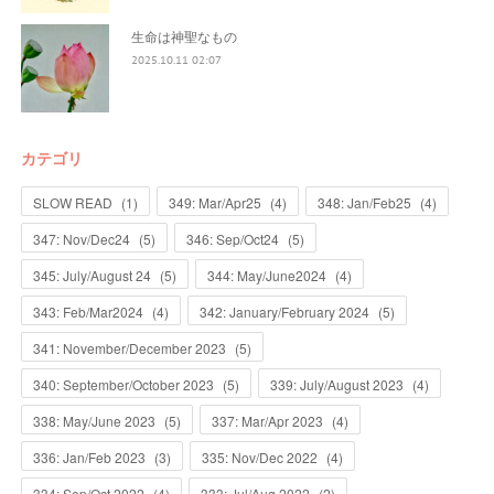
生命は神聖なもの
2025.10.11 02:07
カテゴリ
SLOW READ
(
1
)
349: Mar/Apr25
(
4
)
348: Jan/Feb25
(
4
)
347: Nov/Dec24
(
5
)
346: Sep/Oct24
(
5
)
345: July/August 24
(
5
)
344: May/June2024
(
4
)
343: Feb/Mar2024
(
4
)
342: January/February 2024
(
5
)
341: November/December 2023
(
5
)
340: September/October 2023
(
5
)
339: July/August 2023
(
4
)
338: May/June 2023
(
5
)
337: Mar/Apr 2023
(
4
)
336: Jan/Feb 2023
(
3
)
335: Nov/Dec 2022
(
4
)
334: Sep/Oct 2022
(
4
)
333: Jul/Aug 2022
(
2
)