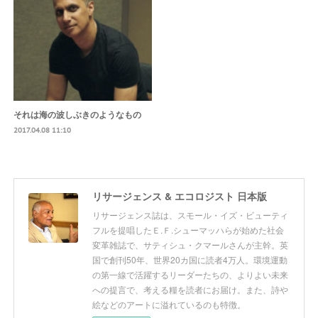
それは海の波しぶきのようなもの
2017.04.08 11:10
リサージェンス & エコロジスト 日本版
リサージェンス誌は、スモール・イズ・ビューティ
フルを提唱したＥ.Ｆ.シューマッハらが始めた社会
変革雑誌で、サティシュ・クマールさんが主幹。英
国で創刊50年、世界20カ国に読者4万人。環境運動
の第一線で活躍するリーダーたちの、よりよい未来
への提言で、考える糧を読者にお届け。また、詩や
絵などのアートに溢れているのも特徴。