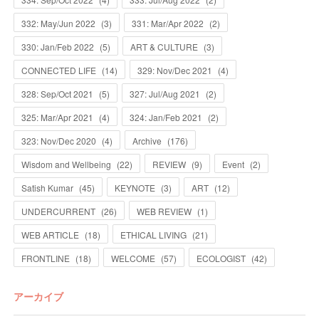
332: May/Jun 2022
(
3
)
331: Mar/Apr 2022
(
2
)
330: Jan/Feb 2022
(
5
)
ART & CULTURE
(
3
)
CONNECTED LIFE
(
14
)
329: Nov/Dec 2021
(
4
)
328: Sep/Oct 2021
(
5
)
327: Jul/Aug 2021
(
2
)
325: Mar/Apr 2021
(
4
)
324: Jan/Feb 2021
(
2
)
323: Nov/Dec 2020
(
4
)
Archive
(
176
)
Wisdom and Wellbeing
(
22
)
REVIEW
(
9
)
Event
(
2
)
Satish Kumar
(
45
)
KEYNOTE
(
3
)
ART
(
12
)
UNDERCURRENT
(
26
)
WEB REVIEW
(
1
)
WEB ARTICLE
(
18
)
ETHICAL LIVING
(
21
)
FRONTLINE
(
18
)
WELCOME
(
57
)
ECOLOGIST
(
42
)
アーカイブ