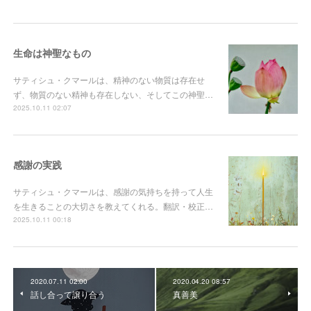
生命は神聖なもの
サティシュ・クマールは、精神のない物質は存在せ
ず、物質のない精神も存在しない、そしてこの神聖…
2025.10.11 02:07
感謝の実践
サティシュ・クマールは、感謝の気持ちを持って人生
を生きることの大切さを教えてくれる。翻訳・校正…
2025.10.11 00:18
2020.07.11 02:00
2020.04.20 08:57
話し合って譲り合う
真善美