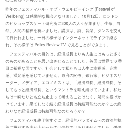
昨年のフェスティバル・オブ・ウェルビーイング (Festival of
Wellbeing) は感動的な機会となりました。10月12日、ロンドン
のビショップスゲート研究所に300人の人々が集まり、生命、自
然、人間の精神を祝いました。講演は、詩、音楽、ダンスを交え
て行われました。一日の様子はインターネットでライブ中継さ
れ、その様子は Policy Review TV で見ることができます。
フェスティバルの目的は、経済成長よりも人生にはもっと多く
のものがあることを思い出させることでした。英国は世界で 6 番
目に裕福な国ですが、社会として私たちは人生に幸福感、充実
感、満足感を感じていません。政府の閣僚、銀行家、ビジネスリ
ーダー、メディア、エコノミストは、「経済成長、経済成長、そ
してもっと経済成長」というマントラを唱え続けています。私た
ちは一瞬たりとも立ち止まって考えることはなく、疑問を投げか
けています。果てしなく続く経済成長は持続可能なのか？この終
わりなき経済成長は持続可能なのだろうか？
フェスティバル終了後すぐに、経済的パラダイムへの政治的執
着に挑戦する声が上がったのは偶然ではありませんでした。俳優