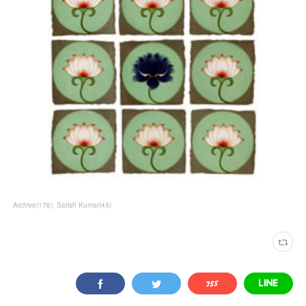
Archive
(
176
)
Satish Kumar
(
45
)