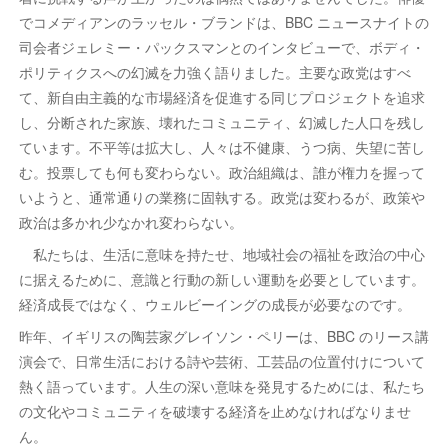
でコメディアンのラッセル・ブランドは、BBC ニュースナイトの
司会者ジェレミー・パックスマンとのインタビューで、ボディ・
ポリティクスへの幻滅を力強く語りました。主要な政党はすべ
て、新自由主義的な市場経済を促進する同じプロジェクトを追求
し、分断された家族、壊れたコミュニティ、幻滅した人口を残し
ています。不平等は拡大し、人々は不健康、うつ病、失望に苦し
む。投票しても何も変わらない。政治組織は、誰が権力を握って
いようと、通常通りの業務に固執する。政党は変わるが、政策や
政治は多かれ少なかれ変わらない。
私たちは、生活に意味を持たせ、地域社会の福祉を政治の中心
に据えるために、意識と行動の新しい運動を必要としています。
経済成長ではなく、ウェルビーイングの成長が必要なのです。
昨年、イギリスの陶芸家グレイソン・ペリーは、BBC のリース講
演会で、日常生活における詩や芸術、工芸品の位置付けについて
熱く語っています。人生の深い意味を発見するためには、私たち
の文化やコミュニティを破壊する経済を止めなければなりませ
ん。