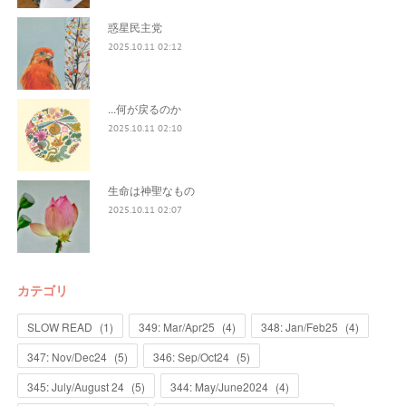
惑星民主党
2025.10.11 02:12
...何が戻るのか
2025.10.11 02:10
生命は神聖なもの
2025.10.11 02:07
カテゴリ
SLOW READ
(
1
)
349: Mar/Apr25
(
4
)
348: Jan/Feb25
(
4
)
347: Nov/Dec24
(
5
)
346: Sep/Oct24
(
5
)
345: July/August 24
(
5
)
344: May/June2024
(
4
)