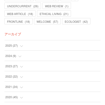
UNDERCURRENT
(
26
)
WEB REVIEW
(
1
)
WEB ARTICLE
(
18
)
ETHICAL LIVING
(
21
)
FRONTLINE
(
18
)
WELCOME
(
57
)
ECOLOGIST
(
42
)
アーカイブ
2025
(
27
)
(
13
)
2024
(
9
)
(
14
)
(
4
)
2023
(
27
)
(
5
)
(
10
)
2022
(
22
)
(
9
)
(
4
)
2021
(
24
)
(
4
)
(
4
)
(
10
)
2020
(
45
)