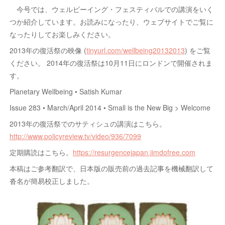
今号では、ウェルビーイング・フェスティバルでの講演をいく
つか紹介しています。お読みになったり、ウェブサイトでご覧に
なったりしてお楽しみください。
2013年の復活祭の映像 (
tinyurl.com/wellbeing20132013
) をご覧
ください。 2014年の復活祭は10月11日にロンドンで開催されま
す。
Planetary Wellbeing • Satish Kumar
Issue 283 • March/April 2014 • Small is the New Big > Welcome
2013年の復活祭でのサティシュの講演はこちら。
http://www.policyreview.tv/video/936/7099
定期購読はこちら。
https://resurgencejapan.jimdofree.com
本稿はご参考翻訳で、日本版の販売前の過去記事を機械翻訳して
沓名が簡易校正しました。