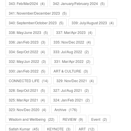
343: Feb/Mar2024
(
4
)
342: January/February 2024
(
5
)
341: November/December 2023
(
5
)
340: September/October 2023
(
5
)
339: July/August 2023
(
4
)
338: May/June 2023
(
5
)
337: Mar/Apr 2023
(
4
)
336: Jan/Feb 2023
(
3
)
335: Nov/Dec 2022
(
4
)
334: Sep/Oct 2022
(
4
)
333: Jul/Aug 2022
(
2
)
332: May/Jun 2022
(
3
)
331: Mar/Apr 2022
(
2
)
330: Jan/Feb 2022
(
5
)
ART & CULTURE
(
3
)
CONNECTED LIFE
(
14
)
329: Nov/Dec 2021
(
4
)
328: Sep/Oct 2021
(
5
)
327: Jul/Aug 2021
(
2
)
325: Mar/Apr 2021
(
4
)
324: Jan/Feb 2021
(
2
)
323: Nov/Dec 2020
(
4
)
Archive
(
176
)
Wisdom and Wellbeing
(
22
)
REVIEW
(
9
)
Event
(
2
)
Satish Kumar
(
45
)
KEYNOTE
(
3
)
ART
(
12
)