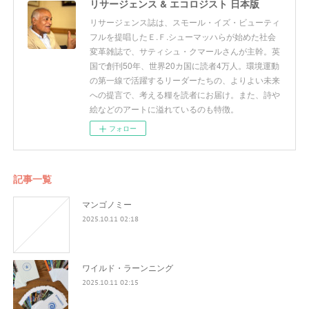
リサージェンス & エコロジスト 日本版
リサージェンス誌は、スモール・イズ・ビューティ
フルを提唱したＥ.Ｆ.シューマッハらが始めた社会
変革雑誌で、サティシュ・クマールさんが主幹。英
国で創刊50年、世界20カ国に読者4万人。環境運動
の第一線で活躍するリーダーたちの、よりよい未来
への提言で、考える糧を読者にお届け。また、詩や
絵などのアートに溢れているのも特徴。
フォロー
記事一覧
マンゴノミー
2025.10.11 02:18
ワイルド・ラーンニング
2025.10.11 02:15