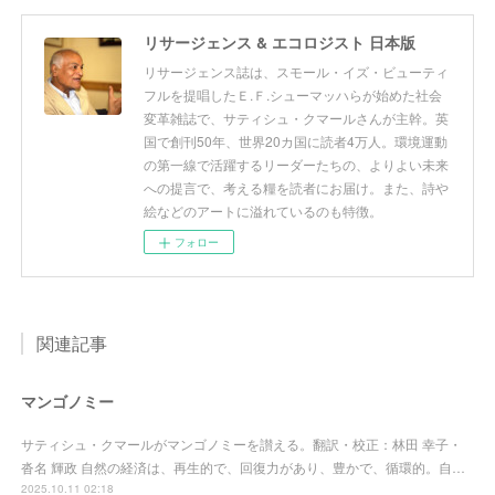
リサージェンス & エコロジスト 日本版
リサージェンス誌は、スモール・イズ・ビューティ
フルを提唱したＥ.Ｆ.シューマッハらが始めた社会
変革雑誌で、サティシュ・クマールさんが主幹。英
国で創刊50年、世界20カ国に読者4万人。環境運動
の第一線で活躍するリーダーたちの、よりよい未来
への提言で、考える糧を読者にお届け。また、詩や
絵などのアートに溢れているのも特徴。
フォロー
関連記事
マンゴノミー
サティシュ・クマールがマンゴノミーを讃える。翻訳・校正：林田 幸子・
沓名 輝政 自然の経済は、再生的で、回復力があり、豊かで、循環的。自…
2025.10.11 02:18