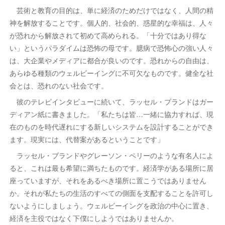
芸術と教育の目的は、単に経済のためだけではなく、人間の精
神を解放することです。個人的、社会的、惑星的な幸福は、人々
が恐れから解放されて初めて高められる。「十分ではあり得な
い」というパラダイムは恐怖の母です。臆病で恐怖心の強い人々
は、大企業やメディアに都合が良いのです。恐れからの自由は、
あらゆる種類のウェルビーイングに不可欠なものです。健全な社
会とは、恐れのない社会です。
彼のテレビインタビューに続いて、ラッセル・ブランドはガー
ディアン紙に書きました。「私たちは皆…一緒に協力すれば、現
在のものを時代遅れにする新しいシステムを設計することができ
ます。現実には、代替案があるということです」
ラッセル・ブランドやグレーソン・ペリーのような有名人によ
ると、これは最も希望に満ちたものです。経済学がある場所に居
座っていますが、それをあるべき場所に置こうではありません
か。それが私たちの生活のすべての側面を支配することを許可し
ないようにしましょう。ウェルビーイングを政治の中心に置き、
経済を主役ではなく下僕にしようではありませんか。