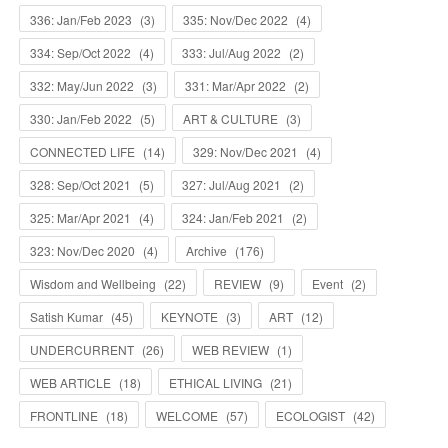
336: Jan/Feb 2023
(
3
)
335: Nov/Dec 2022
(
4
)
334: Sep/Oct 2022
(
4
)
333: Jul/Aug 2022
(
2
)
332: May/Jun 2022
(
3
)
331: Mar/Apr 2022
(
2
)
330: Jan/Feb 2022
(
5
)
ART & CULTURE
(
3
)
CONNECTED LIFE
(
14
)
329: Nov/Dec 2021
(
4
)
328: Sep/Oct 2021
(
5
)
327: Jul/Aug 2021
(
2
)
325: Mar/Apr 2021
(
4
)
324: Jan/Feb 2021
(
2
)
323: Nov/Dec 2020
(
4
)
Archive
(
176
)
Wisdom and Wellbeing
(
22
)
REVIEW
(
9
)
Event
(
2
)
Satish Kumar
(
45
)
KEYNOTE
(
3
)
ART
(
12
)
UNDERCURRENT
(
26
)
WEB REVIEW
(
1
)
WEB ARTICLE
(
18
)
ETHICAL LIVING
(
21
)
FRONTLINE
(
18
)
WELCOME
(
57
)
ECOLOGIST
(
42
)