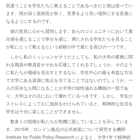
気遣うことを学生たちに教えることであるべきだと彼は述べてい
ます。情が深く面倒見が良く、世界をより良い場所にする若者に
なるようにするのです。
彼の意見に心から賛同します。自らのコミュニティにおいて責
任感を感じることで幸せを感じ、満たされる学生たちを見ること
が私にとって教えるという経験の中で最たる喜びの一つです。
しかし私のミッションがそうだとしても、私の大学の業務に関
わる職員や教員皆がそれを応援してくれるでしょうか。そのよう
に私たちが価値を見出すとするなら、学生中心の最も有益な方法
で大学にある資源に焦点を当てることではないのでしょうか。一
人の完全な人間になることが大学の知性溢れる機能の一部であ
り、大学はその点において優れているべきです。しかし、学生が
ストレスによって心に負担をかけられていると、精神的な生活を
学生は十分に楽しむことができません。
数多くの指標が私たちが危機に面していることを示していま
す。2015年、ロンドン拠点の公共政策について研究する機関
Institute for Public Policy Research によると、大学1年で精神的