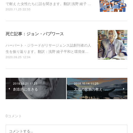
で耐え た女性たちに話を聞きます。翻訳:浅野 綾子 …
2020.11.25 22:55
死亡記事：ジョン・パプワース
ハーバート・ジラードがリサージェンス誌創刊者の人
生を振り返ります。翻訳：浅野 綾子平和と環境保…
2020.09.25 12:04
2018.10.21 11:25
2018.10.14 11:25
創造的に生きる
大地の民族の教え
0
コメント