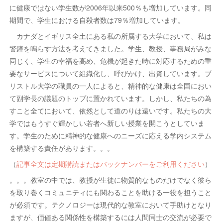
に健康ではない学生数が2006年以来500％も増加しています。同
期間で、学生における自殺者数は79％増加しています。
カナダとイギリス全土にある私の所属する大学において、私は
警鐘を鳴らす方法を考えてきました。学生、教授、事務局がみな
同じく、学生の幸福を高め、危機が起きた時に対応するための重
要なサービスについて組織化し、呼びかけ、出資しています。ブ
リストル大学の職員の一人によると、精神的な健康は全国におい
て副学長の議題のトップに置かれています。しかし、私たちの為
すこと全てにおいて、依然として道のりは遠いです。私たちの大
学ではもうすぐ輝かしい若者へ新しい授業を開こうとしていま
す。学生のために精神的な健康へのニーズに応える学内システム
を構築する責任があります。。。
（
記事全文は定期購読またはバックナンバーをご利用ください
）
。。。教室の中では、教授が生徒に物質的なものだけでなく彼ら
を取り巻くコミュニティにも関わることを助ける一役を担うこと
が必須です。テクノロジーは現代的な教室において手助けとなり
ますが、価値ある関係性を構築するには人間同士の交流が必要で