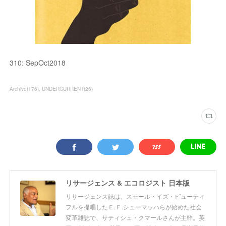
310: SepOct2018
Archive
(
176
)
UNDERCURRENT
(
26
)
リサージェンス & エコロジスト 日本版
リサージェンス誌は、スモール・イズ・ビューティ
フルを提唱したＥ.Ｆ.シューマッハらが始めた社会
変革雑誌で、サティシュ・クマールさんが主幹。英