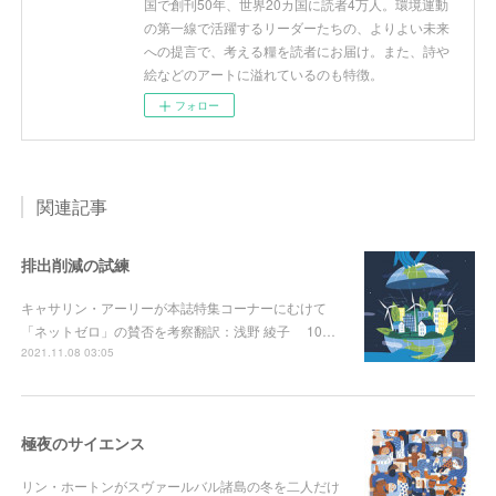
国で創刊50年、世界20カ国に読者4万人。環境運動
の第一線で活躍するリーダーたちの、よりよい未来
への提言で、考える糧を読者にお届け。また、詩や
絵などのアートに溢れているのも特徴。
フォロー
関連記事
排出削減の試練
キャサリン・アーリーが本誌特集コーナーにむけて
「ネットゼロ」の賛否を考察翻訳：浅野 綾子 10…
2021.11.08 03:05
極夜のサイエンス
リン・ホートンがスヴァールバル諸島の冬を二人だけ