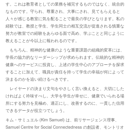
す。これは教育者としての業務を補完するものではなく、統合的
なものです。守られ、尊重され、大事にされ、見てもらえると
人々が感じる教室に気を配ることで最良の学びとなります。私の
経験では、教授と学生、学生同士の相互交流が促進される慎重な
努力が教室での経験をあらゆる面で高め、学ぶことと同じように
教えることが今以上に報われるのです。
もちろん、精神的な健康のような重要課題の組織的変革には、
学長の協力的なリーダーシップが求められます。伝統的な精神的
健康へのサービスに投資し、上述の学生中心のアプローチを探求
することに加えて、職員が責任を持って学生の幸福が何によって
決まるのかを追い続けるべきです。
レイヤードの決まり文句をやさしく言い換えると、大切にした
ければよく吟味すべし。大学を学生が幸せに、健康でいられる場
所にする努力を見極め、適正にし、改善するのに、一貫した信用
できるデータが役立つでしょう。
キム・サミュエル (Kim Samuel) は、前リサージェンス理事、
Samuel Centre for Social Connectedness の創設者、モントリオ