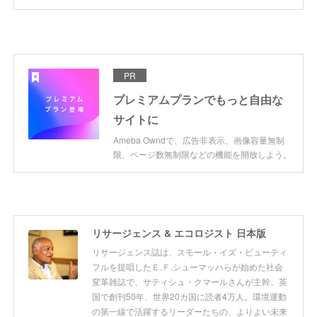
PR
プレミアムプランでもっと自由な
サイトに
Ameba Owndで、広告非表示、画像容量無制
限、ページ数無制限などの機能を開放しよう。
リサージェンス & エコロジスト 日本版
リサージェンス誌は、スモール・イズ・ビューティ
フルを提唱したＥ.Ｆ.シューマッハらが始めた社会
変革雑誌で、サティシュ・クマールさんが主幹。英
国で創刊50年、世界20カ国に読者4万人。環境運動
の第一線で活躍するリーダーたちの、よりよい未来