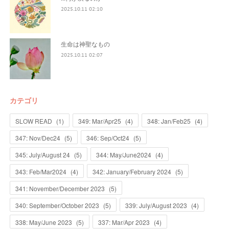
2025.10.11 02:10
生命は神聖なもの
2025.10.11 02:07
カテゴリ
SLOW READ
(
1
)
349: Mar/Apr25
(
4
)
348: Jan/Feb25
(
4
)
347: Nov/Dec24
(
5
)
346: Sep/Oct24
(
5
)
345: July/August 24
(
5
)
344: May/June2024
(
4
)
343: Feb/Mar2024
(
4
)
342: January/February 2024
(
5
)
341: November/December 2023
(
5
)
340: September/October 2023
(
5
)
339: July/August 2023
(
4
)
338: May/June 2023
(
5
)
337: Mar/Apr 2023
(
4
)