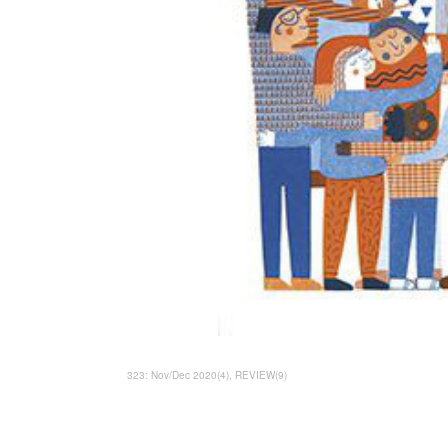
323: Nov/Dec 2020
(
4
)
REVIEW
(
9
)