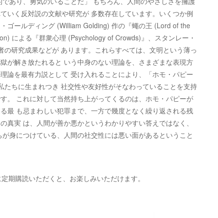
的であり、勇気のいることだ」 もちろん、人間のやさしさを擁護
ていく反対説の文献や研究が 多数存在しています。いくつか例
ルディング (William Golding) 作の『蠅の王 (Lord of the
Bon) による『群衆心理 (Psychology of Crowds)』、スタンレー・
な社会心理学者の研究成果などが あります。これらすべては、文明という薄っ
獄が解き放たれると いう中身のない理論を、さまざまな表現方
理論を最有力説として 受け入れることにより、「ホモ・パピー
孫として私たちに生まれつき 社交性や友好性がそなわっていることを支持
す。 これに対して当然持ち上がってくるのは、ホモ・パピーが
る最 も忌まわしい犯罪まで、一方で幾度となく繰り返される残
の真実 は、人間が善か悪かというわかりやすい答えではなく、
ちが身につけている、人間の社交性には悪い面があるということ
に定期購読いただくと、お楽しみいただけます。