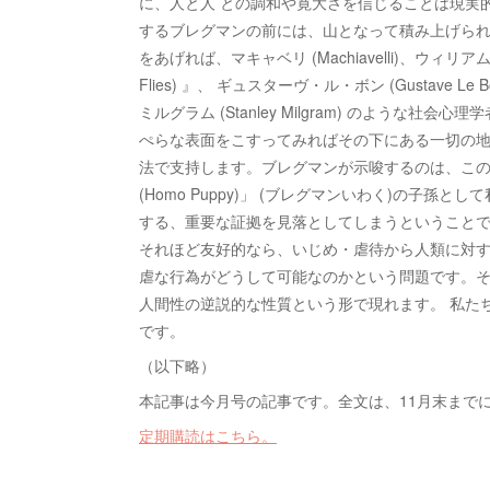
に、人と人 との調和や寛大さを信じることは現実
するブレグマンの前には、山となって積み上げられ
をあげれば、マキャベリ (Machiavelli)、ウィリアム・ゴー
Flies) 』、 ギュスターヴ・ル・ボン (Gustave Le 
ミルグラム (Stanley Milgram) のよう
ぺらな表面をこすってみればその下にある一切の地
法で支持します。ブレグマンが示唆するのは、この
(Homo Puppy)」 (ブレグマンいわく)の子
する、重要な証拠を見落としてしまうということで
それほど友好的なら、いじめ・虐待から人類に対す
虐な行為がどうして可能なのかという問題です。そ
人間性の逆説的な性質という形で現れます。 私た
です。
（以下略）
本記事は今月号の記事です。全文は、11月末まで
定期購読はこちら。