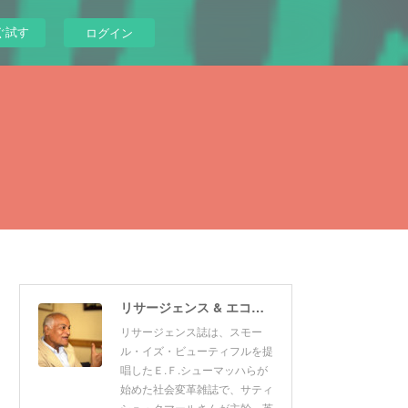
ぐ試す
ログイン
リサージェンス & エコロジスト 日本版
リサージェンス誌は、スモー
ル・イズ・ビューティフルを提
唱したＥ.Ｆ.シューマッハらが
始めた社会変革雑誌で、サティ
シュ・クマールさんが主幹。英