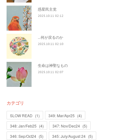
惑星民主党
2025.10.11 02:12
...何が戻るのか
2025.10.11 02:10
生命は神聖なもの
2025.10.11 02:07
カテゴリ
SLOW READ
(
1
)
349: Mar/Apr25
(
4
)
348: Jan/Feb25
(
4
)
347: Nov/Dec24
(
5
)
346: Sep/Oct24
(
5
)
345: July/August 24
(
5
)