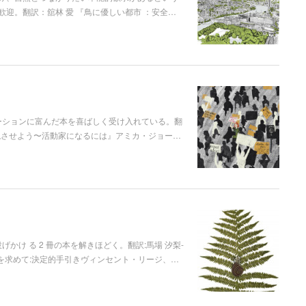
歓迎。翻訳：舘林 愛 『鳥に優しい都市 ：安全…
ーションに富んだ本を喜ばしく受け入れている。翻
---------------『実現させよう〜活動家になるには』アミカ・ジョー…
け る 2 冊の本を解きほどく。翻訳:馬場 汐梨-
------------------脱成長を求めて:決定的手引きヴィンセント・リージ、…