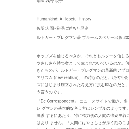
翻訳:浅野 綾子
Humankind: A Hopeful History
仮訳:人間~希望に満ちた歴史
ルトガー・ブレグマン著 ブルームズベリー出版 2020年。 
ホッブズを信じるべきか、それともルソーを信じる
やさしさを持つ者として生まれついているのか。何
きたものが、ルトガー・ブレグマンの革新的アプ
アリズム (new realism)」 の時なのだと
ズにはじまり確立された考え方に挑む時なのだと
う言うのです。
『De Correspondent』 ニュースサイトで
レ グマンの基本的な考え方はシンプルのようです
擁護 するにあたり、特に権力側の人間の懐疑主義
はあり ません。「人間にはやさしさが深く刻みこ