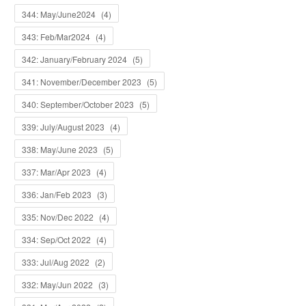
344: May/June2024
(
4
)
343: Feb/Mar2024
(
4
)
342: January/February 2024
(
5
)
341: November/December 2023
(
5
)
340: September/October 2023
(
5
)
339: July/August 2023
(
4
)
338: May/June 2023
(
5
)
337: Mar/Apr 2023
(
4
)
336: Jan/Feb 2023
(
3
)
335: Nov/Dec 2022
(
4
)
334: Sep/Oct 2022
(
4
)
333: Jul/Aug 2022
(
2
)
332: May/Jun 2022
(
3
)