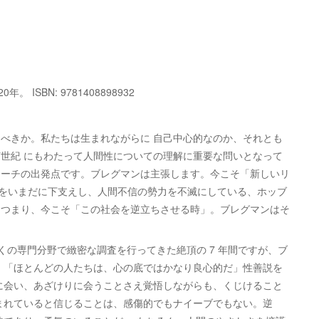
ISBN: 9781408898932
べきか。私たちは生まれながらに 自己中心的なのか、それとも
世紀 にもわたって人間性についての理解に重要な問いとなって
ローチの出発点です。ブレグマンは主張します。今こそ「新しいリ
。現代社会をいまだに下支えし、人間不信の勢力を不滅にしている、ホッブ
。つまり、今こそ「この社会を逆立ちさせる時」。ブレグマンはそ
働き、多くの専門分野で緻密な調査を行ってきた絶頂の 7 年間ですが、ブ
。「ほとんどの人たちは、心の底ではかなり良心的だ」性善説を
に会い、あざけりに会うことさえ覚悟しながらも、くじけること
まれていると信じることは、感傷的でもナイーブでもない。逆