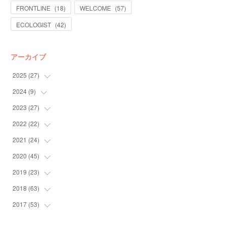
FRONTLINE
(
18
)
WELCOME
(
57
)
ECOLOGIST
(
42
)
アーカイブ
2025
(
27
)
2024
(
9
)
(
13
)
(
14
)
2023
(
27
(
4
)
)
(
5
)
2022
(
22
(
10
)
)
(
9
)
2021
(
24
(
4
)
)
(
4
)
(
4
)
2020
(
45
(
10
)
)
(
4
)
(
7
)
(
3
)
2019
(
23
(
6
)
)
(
2
)
(
4
)
(
10
)
2018
(
63
(
6
)
)
(
5
)
(
5
)
(
12
)
(
6
)
2017
(
53
(
4
)
)
(
2
)
(
8
)
(
3
)
(
1
)
(
2
)