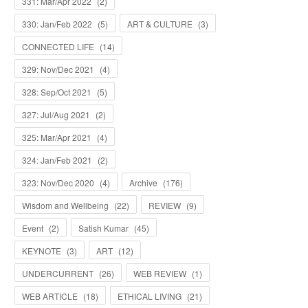
331: Mar/Apr 2022
(
2
)
330: Jan/Feb 2022
(
5
)
ART & CULTURE
(
3
)
CONNECTED LIFE
(
14
)
329: Nov/Dec 2021
(
4
)
328: Sep/Oct 2021
(
5
)
327: Jul/Aug 2021
(
2
)
325: Mar/Apr 2021
(
4
)
324: Jan/Feb 2021
(
2
)
323: Nov/Dec 2020
(
4
)
Archive
(
176
)
Wisdom and Wellbeing
(
22
)
REVIEW
(
9
)
Event
(
2
)
Satish Kumar
(
45
)
KEYNOTE
(
3
)
ART
(
12
)
UNDERCURRENT
(
26
)
WEB REVIEW
(
1
)
WEB ARTICLE
(
18
)
ETHICAL LIVING
(
21
)