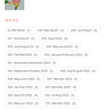
カテゴリ
SLOW READ
(
1
)
349: Mar/Apr25
(
4
)
348: Jan/Feb25
(
4
)
347: Nov/Dec24
(
5
)
346: Sep/Oct24
(
5
)
345: July/August 24
(
5
)
344: May/June2024
(
4
)
343: Feb/Mar2024
(
4
)
342: January/February 2024
(
5
)
341: November/December 2023
(
5
)
340: September/October 2023
(
5
)
339: July/August 2023
(
4
)
338: May/June 2023
(
5
)
337: Mar/Apr 2023
(
4
)
336: Jan/Feb 2023
(
3
)
335: Nov/Dec 2022
(
4
)
334: Sep/Oct 2022
(
4
)
333: Jul/Aug 2022
(
2
)
332: May/Jun 2022
(
3
)
331: Mar/Apr 2022
(
2
)