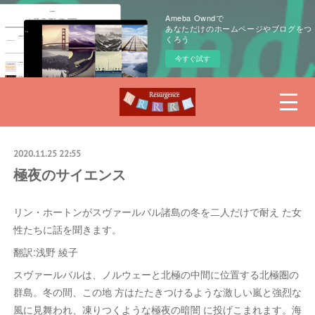
Ameba Owndで
あなただけのホームページやブログをつ
くろう
今すぐ試す
2020.11.25 22:55
極夜のサイエンス
リン・ホートンがスヴァールバル諸島の冬を二人だけで耐え た女
性たちに話を聞きます。
翻訳:浅野 綾子
スヴァールバルは、ノルウェーと北極の中間に位置する北極圏の
群島。冬の間、この地 方はたたきつけるような激しい嵐と強烈な
風に見舞われ、凍りつくような極夜の暗闇 に投げこまれます。海