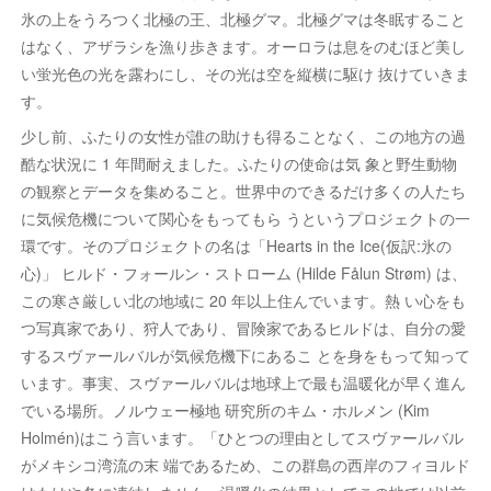
氷の上をうろつく北極の王、北極グマ。北極グマは冬眠すること
はなく、アザラシを漁り歩きます。オーロラは息をのむほど美し
い蛍光色の光を露わにし、その光は空を縦横に駆け 抜けていきま
す。
少し前、ふたりの女性が誰の助けも得ることなく、この地方の過
酷な状況に 1 年間耐えました。ふたりの使命は気 象と野生動物
の観察とデータを集めること。世界中のできるだけ多くの人たち
に気候危機について関心をもってもら うというプロジェクトの一
環です。そのプロジェクトの名は「Hearts in the Ice(仮訳:氷の
心)」 ヒルド・フォールン・ストローム (Hilde Fålun Strøm) は、
この寒さ厳しい北の地域に 20 年以上住んでいます。熱 い心をも
つ写真家であり、狩人であり、冒険家であるヒルドは、自分の愛
するスヴァールバルが気候危機下にあるこ とを身をもって知って
います。事実、スヴァールバルは地球上で最も温暖化が早く進ん
でいる場所。ノルウェー極地 研究所のキム・ホルメン (Kim
Holmén)はこう言います。「ひとつの理由としてスヴァールバル
がメキシコ湾流の末 端であるため、この群島の西岸のフィヨルド