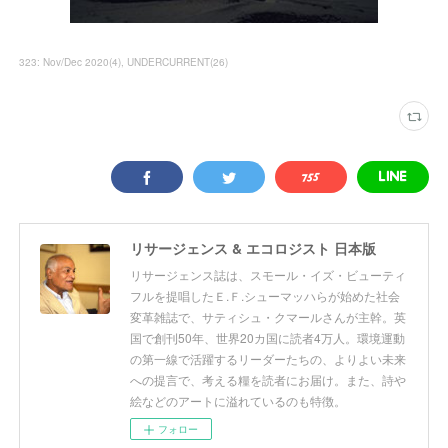
323: Nov/Dec 2020
(
4
)
UNDERCURRENT
(
26
)
リサージェンス & エコロジスト 日本版
リサージェンス誌は、スモール・イズ・ビューティ
フルを提唱したＥ.Ｆ.シューマッハらが始めた社会
変革雑誌で、サティシュ・クマールさんが主幹。英
国で創刊50年、世界20カ国に読者4万人。環境運動
の第一線で活躍するリーダーたちの、よりよい未来
への提言で、考える糧を読者にお届け。また、詩や
絵などのアートに溢れているのも特徴。
フォロー