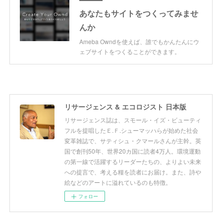
あなたもサイトをつくってみませ
んか
Ameba Owndを使えば、誰でもかんたんにウ
ェブサイトをつくることができます。
リサージェンス & エコロジスト 日本版
リサージェンス誌は、スモール・イズ・ビューティ
フルを提唱したＥ.Ｆ.シューマッハらが始めた社会
変革雑誌で、サティシュ・クマールさんが主幹。英
国で創刊50年、世界20カ国に読者4万人。環境運動
の第一線で活躍するリーダーたちの、よりよい未来
への提言で、考える糧を読者にお届け。また、詩や
絵などのアートに溢れているのも特徴。
フォロー