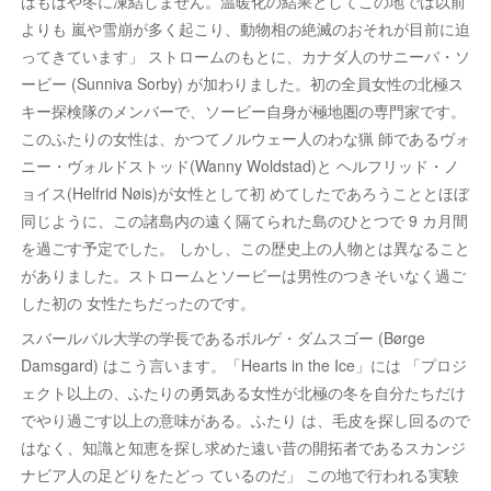
はもはや冬に凍結しません。温暖化の結果としてこの地では以前
よりも 嵐や雪崩が多く起こり、動物相の絶滅のおそれが目前に迫
ってきています」 ストロームのもとに、カナダ人のサニーバ・ソ
ービー (Sunniva Sorby) が加わりました。初の全員女性の北極ス
キー探検隊のメンバーで、ソービー自身が極地圏の専門家です。
このふたりの女性は、かつてノルウェー人のわな猟 師であるヴォ
ニー・ヴォルドストッド(Wanny Woldstad)と ヘルフリッド・ノ
ョイス(Helfrid Nøis)が女性として初 めてしたであろうこととほぼ
同じように、この諸島内の遠く隔てられた島のひとつで 9 カ月間
を過ごす予定でした。 しかし、この歴史上の人物とは異なること
がありました。ストロームとソービーは男性のつきそいなく過ご
した初の 女性たちだったのです。
スバールバル大学の学長であるボルゲ・ダムスゴー (Børge
Damsgard) はこう言います。「Hearts in the Ice」には 「プロジ
ェクト以上の、ふたりの勇気ある女性が北極の冬を自分たちだけ
でやり過ごす以上の意味がある。ふたり は、毛皮を探し回るので
はなく、知識と知恵を探し求めた遠い昔の開拓者であるスカンジ
ナビア人の足どりをたどっ ているのだ」 この地で行われる実験