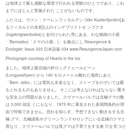
は地球上で最も過酷な環境で行われる実験のひとつであり、これ
までにほとんど実施された ことがないものです。
ふたりは、ヴァン・クーレンフィヨルデン (Van Kuelenfjorden[あ
るフィヨルドの名前])上のインゲブリクトセ ンブクタ
(Ingebrigtsenbukta)と名付けられた湾にある、わな猟師の小屋
「Bamsebu(「クマの小屋」)」を拠点にし Resurgence &
Ecologist: Issue 323 日本語版 034 www.ResurgenceJapan.com
Photograph courtesy of Hearts in the Ice
ました。地球上最北端の村ロングイェールビーン
(Longyearbyen) から 140 キロメートル離れた場所にあり、
「Bam- sebu」には電気も水道もなく、ストーブをのぞいては暖
をとれるものもありません。 そこには考えなければならない重大
な安全上の問題がありました。スヴァールバルでは北極グマの数
は 3,000 頭近 くにもなり、1973 年に署名された多国間条約が理
由で狩猟できません。恐れを知らず、予想できない動きをする北
極 グマ。北極諸島やグリーンランドやロシアにいる近縁のクマと
異なり、スヴァールバルでは母グマは子育てをする巣 穴を見つけ