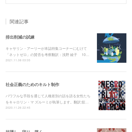
関連記事
排出削減の試練
キャサリン・アーリーが本誌特集コーナーにむけて
「ネットゼロ」の賛否を考察翻訳：浅野 綾子 10…
2021.11.08 03:05
社会正義のためのキルト制作
パワフルな手段を通じて人種差別の話を語る女性たち
をキャロリン・マ ズルーミが執筆します。翻訳:舘…
2020.11.26 22:45
抗議し、守り、築く