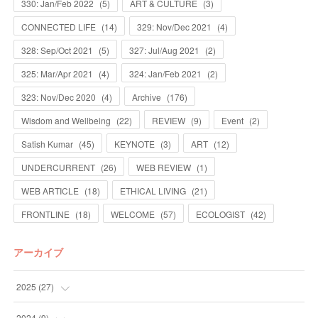
330: Jan/Feb 2022
(
5
)
ART & CULTURE
(
3
)
CONNECTED LIFE
(
14
)
329: Nov/Dec 2021
(
4
)
328: Sep/Oct 2021
(
5
)
327: Jul/Aug 2021
(
2
)
325: Mar/Apr 2021
(
4
)
324: Jan/Feb 2021
(
2
)
323: Nov/Dec 2020
(
4
)
Archive
(
176
)
Wisdom and Wellbeing
(
22
)
REVIEW
(
9
)
Event
(
2
)
Satish Kumar
(
45
)
KEYNOTE
(
3
)
ART
(
12
)
UNDERCURRENT
(
26
)
WEB REVIEW
(
1
)
WEB ARTICLE
(
18
)
ETHICAL LIVING
(
21
)
FRONTLINE
(
18
)
WELCOME
(
57
)
ECOLOGIST
(
42
)
アーカイブ
2025
(
27
)
(
13
)
2024
(
9
)