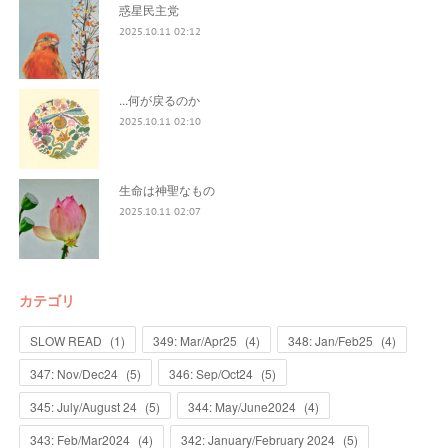
惑星民主党
2025.10.11 02:12
...何が戻るのか
2025.10.11 02:10
生命は神聖なもの
2025.10.11 02:07
カテゴリ
SLOW READ
(
1
)
349: Mar/Apr25
(
4
)
348: Jan/Feb25
(
4
)
347: Nov/Dec24
(
5
)
346: Sep/Oct24
(
5
)
345: July/August 24
(
5
)
344: May/June2024
(
4
)
343: Feb/Mar2024
(
4
)
342: January/February 2024
(
5
)