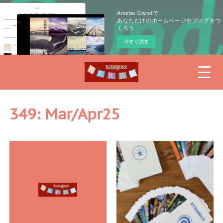
Ameba Owndで
あなただけのホームページやブログをつ
くろう
今すぐ試す
349: Mar/Apr25