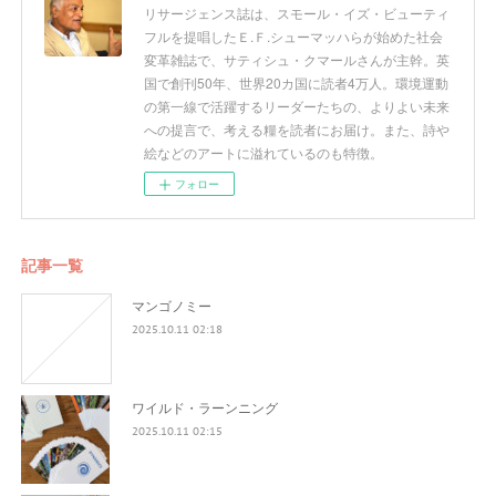
リサージェンス誌は、スモール・イズ・ビューティ
フルを提唱したＥ.Ｆ.シューマッハらが始めた社会
変革雑誌で、サティシュ・クマールさんが主幹。英
国で創刊50年、世界20カ国に読者4万人。環境運動
の第一線で活躍するリーダーたちの、よりよい未来
への提言で、考える糧を読者にお届け。また、詩や
絵などのアートに溢れているのも特徴。
フォロー
記事一覧
マンゴノミー
2025.10.11 02:18
ワイルド・ラーンニング
2025.10.11 02:15