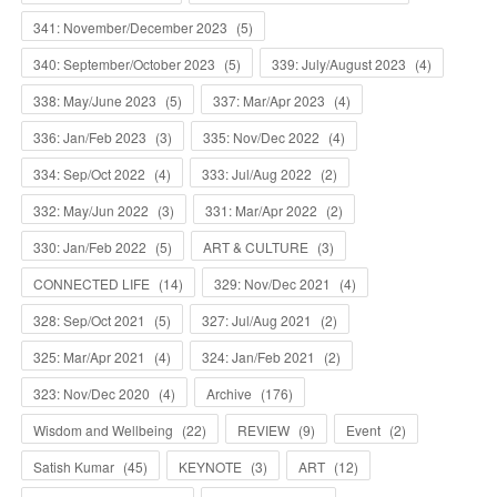
341: November/December 2023
(
5
)
340: September/October 2023
(
5
)
339: July/August 2023
(
4
)
338: May/June 2023
(
5
)
337: Mar/Apr 2023
(
4
)
336: Jan/Feb 2023
(
3
)
335: Nov/Dec 2022
(
4
)
334: Sep/Oct 2022
(
4
)
333: Jul/Aug 2022
(
2
)
332: May/Jun 2022
(
3
)
331: Mar/Apr 2022
(
2
)
330: Jan/Feb 2022
(
5
)
ART & CULTURE
(
3
)
CONNECTED LIFE
(
14
)
329: Nov/Dec 2021
(
4
)
328: Sep/Oct 2021
(
5
)
327: Jul/Aug 2021
(
2
)
325: Mar/Apr 2021
(
4
)
324: Jan/Feb 2021
(
2
)
323: Nov/Dec 2020
(
4
)
Archive
(
176
)
Wisdom and Wellbeing
(
22
)
REVIEW
(
9
)
Event
(
2
)
Satish Kumar
(
45
)
KEYNOTE
(
3
)
ART
(
12
)