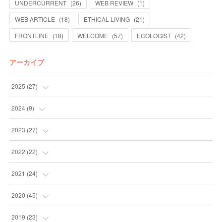
UNDERCURRENT
(
26
)
WEB REVIEW
(
1
)
WEB ARTICLE
(
18
)
ETHICAL LIVING
(
21
)
FRONTLINE
(
18
)
WELCOME
(
57
)
ECOLOGIST
(
42
)
アーカイブ
2025
(
27
)
(
13
)
2024
(
9
)
(
14
)
(
4
)
2023
(
27
)
(
5
)
(
10
)
2022
(
22
)
(
9
)
(
4
)
2021
(
24
)
(
4
)
(
4
)
(
10
)
2020
(
45
)
(
4
)
(
7
)
(
3
)
(
6
)
2019
(
23
)