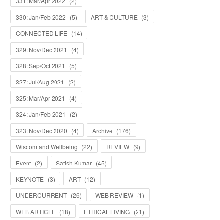
331: Mar/Apr 2022
(
2
)
330: Jan/Feb 2022
(
5
)
ART & CULTURE
(
3
)
CONNECTED LIFE
(
14
)
329: Nov/Dec 2021
(
4
)
328: Sep/Oct 2021
(
5
)
327: Jul/Aug 2021
(
2
)
325: Mar/Apr 2021
(
4
)
324: Jan/Feb 2021
(
2
)
323: Nov/Dec 2020
(
4
)
Archive
(
176
)
Wisdom and Wellbeing
(
22
)
REVIEW
(
9
)
Event
(
2
)
Satish Kumar
(
45
)
KEYNOTE
(
3
)
ART
(
12
)
UNDERCURRENT
(
26
)
WEB REVIEW
(
1
)
WEB ARTICLE
(
18
)
ETHICAL LIVING
(
21
)