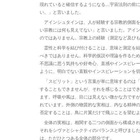
現れていると確信するようになる…宇宙法則の前
い。」と言いました。
アインシュタインは、人が経験する宗教的側面を
い宗教には何も見えてない」と言いました。アイ
のではありません。宗教上の経験（測定など及び
霊性と科学を結び付けることは、意味と測定を結
べきではありません。科学的仮説や理論を作るた
不思議に思う気持ちや好奇心、直感やインスピレ
ように、明白でない直観やインスピレーションを
「スピリット」という言葉が単に意味するのは「
することもできませんが、それを感じることはで
ます。呼吸や風は、目には見えない微かな力です
れています。外側の物質的な実相は、内なる精神
否定することは、鳥に片翼だけで飛ぶことを望む
全体の実相は、相関する二つの側面から構成され
それをシヴァとシャクティのバランスと呼びまし
は、ただひとつある全体の部分です。