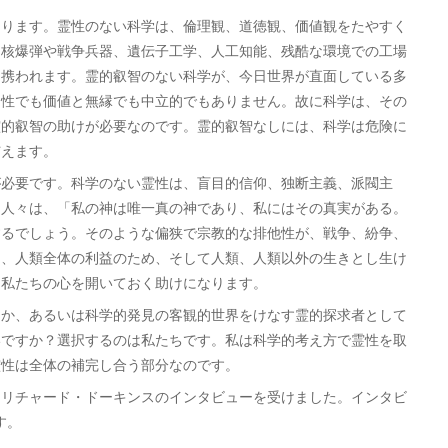
ります。霊性のない科学は、倫理観、道徳観、価値観をたやすく
、核爆弾や戦争兵器、遺伝子工学、人工知能、残酷な環境での工場
に携われます。霊的叡智のない科学が、今日世界が直面している多
良性でも価値と無縁でも中立的でもありません。故に科学は、その
霊的叡智の助けが必要なのです。霊的叡智なしには、科学は危険に
与えます。
必要です。科学のない霊性は、盲目的信仰、独断主義、派閥主
な人々は、「私の神は唯一真の神であり、私にはその真実がある。
するでしょう。そのような偏狭で宗教的な排他性が、戦争、紛争、
は、人類全体の利益のため、そして人類、人類以外の生きとし生け
、私たちの心を開いておく助けになります。
か、あるいは科学的発見の客観的世界をけなす霊的探求者として
いですか？選択するのは私たちです。私は科学的考え方で霊性を取
霊性は全体の補完し合う部分なのです。
、リチャード・ドーキンスのインタビューを受けました。インタビ
ます。