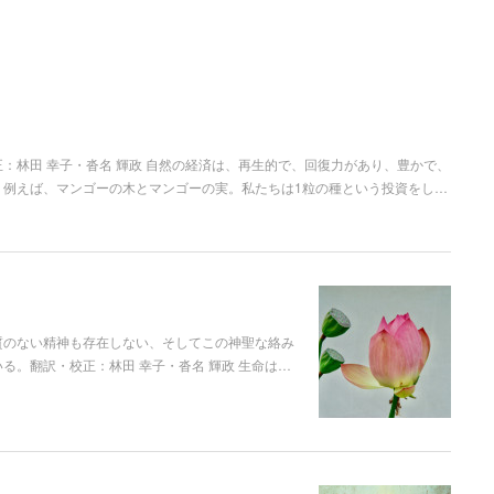
：林田 幸子・沓名 輝政 自然の経済は、再生的で、回復力があり、豊かで、
 例えば、マンゴーの木とマンゴーの実。私たちは1粒の種という投資をし…
質のない精神も存在しない、そしてこの神聖な絡み
る。翻訳・校正：林田 幸子・沓名 輝政 生命は…