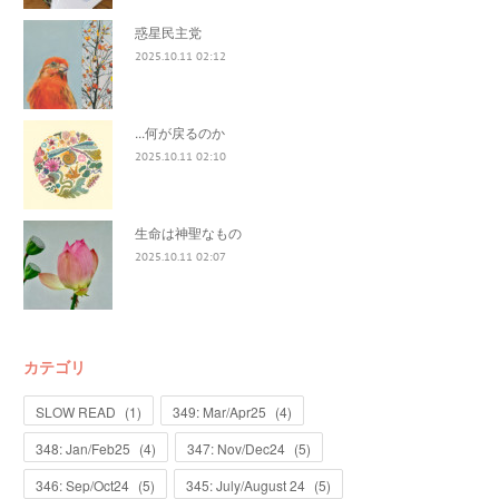
惑星民主党
2025.10.11 02:12
...何が戻るのか
2025.10.11 02:10
生命は神聖なもの
2025.10.11 02:07
カテゴリ
SLOW READ
(
1
)
349: Mar/Apr25
(
4
)
348: Jan/Feb25
(
4
)
347: Nov/Dec24
(
5
)
346: Sep/Oct24
(
5
)
345: July/August 24
(
5
)