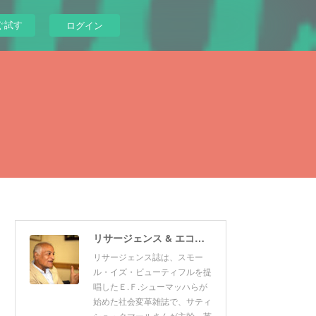
ぐ試す
ログイン
リサージェンス & エコロジスト 日本版
リサージェンス誌は、スモー
ル・イズ・ビューティフルを提
唱したＥ.Ｆ.シューマッハらが
始めた社会変革雑誌で、サティ
シュ・クマールさんが主幹。英