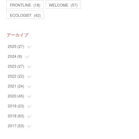
FRONTLINE
(
18
)
WELCOME
(
57
)
ECOLOGIST
(
42
)
アーカイブ
2025
(
27
)
2024
(
9
)
(
13
)
(
14
)
2023
(
27
(
4
)
)
(
5
)
2022
(
22
(
10
)
)
(
9
)
2021
(
24
(
4
)
)
(
4
)
(
4
)
2020
(
45
(
10
)
)
(
4
)
(
7
)
(
3
)
2019
(
23
(
6
)
)
(
2
)
(
4
)
(
10
)
2018
(
63
(
6
)
)
(
5
)
(
5
)
(
12
)
(
6
)
2017
(
53
(
4
)
)
(
2
)
(
8
)
(
3
)
(
1
)
(
2
)