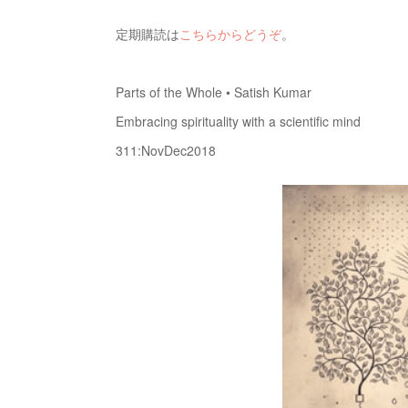
定期購読は
こちらからどうぞ
。
Parts of the Whole • Satish Kumar
Embracing spirituality with a scientific mind
311:NovDec2018