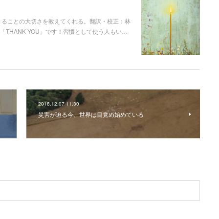
きることの大切さを教えてくれる。翻訳・校正：林
「THANK YOU」です！習慣として使う人もい…
2018.12.07 11:30
災害が迫る今、世界は目覚め始めている