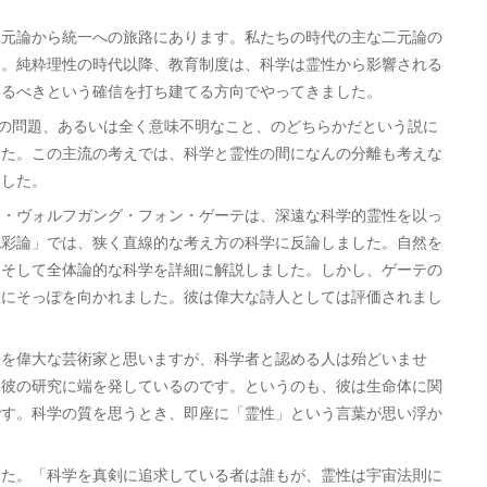
二元論から統一への旅路にあります。私たちの時代の主な二元論の
た。純粋理性の時代以降、教育制度は、科学は霊性から影響される
あるべきという確信を打ち建てる方向でやってきました。
の問題、あるいは全く意味不明なこと、のどちらかだという説に
した。この主流の考えでは、科学と霊性の間になんの分離も考えな
ました。
・ヴォルフガング・フォン・ゲーテは、深遠な科学的霊性を以っ
色彩論」では、狭く直線的な考え方の科学に反論しました。自然を
、そして全体論的な科学を詳細に解説しました。しかし、ゲーテの
生にそっぽを向かれました。彼は偉大な詩人としては評価されまし
を偉大な芸術家と思いますが、科学者と認める人は殆どいませ
、彼の研究に端を発しているのです。というのも、彼は生命体に関
です。科学の質を思うとき、即座に「霊性」という言葉が思い浮か
た。「科学を真剣に追求している者は誰もが、霊性は宇宙法則に