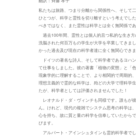
翻訳：斉藤 孝子
私たちは旅路、つまり分離から関係性へ、そして
ひとつが、科学と霊性を切り離すという考えでし
べきではなく、また霊性は科学とは全く無関係で
過去100年間、霊性とは個人的且つ私的な生き方
洗脳された何百万もの学生が大学を卒業してきま
かった過去及び現在の科学者達に全く無関心でき
ドイツの著名な詩人、そして科学者であるヨハン
て仕事をしました。彼の著書「植物の変態」と「
現象学的に理解することで、より相関的で周期的
理想主義的で霊的な科学は、殆どの大学で理科学
たが、科学者としては評価されませんでした！
レオナルド・ダ・ヴィンチも同様です。誰もが彼
ん。けれど、現代の複雑でシステム思考の科学は
心を持ち、故に質と量の科学を信奉していたから
びます。
アルバート・アインシュタインも霊的科学者でし