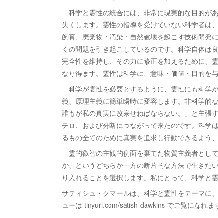
科学と霊性の統合には、非常に現実的な目的があ
失くします。霊性の指導を受けていない科学者は
飼育、廃棄物・汚染・自然破壊を起こす技術開発
くの問題を引き起こしているのです。科学自体は
完全性を維持し、その力に修正を加えるために、
なり得ます。霊性は科学に、意味・価値・目的を
科学が霊性を必要とするように、霊性にも科学が
義、原理主義に簡単瞬時に変容します。非科学的
誰もが私の真実に改宗せねばならない。」と主張
テロ、および分断につながって来たのです。科学
るもの全てのために真実を追求し行動できるよう
霊的叡智の主観的側面を棄てた物質主義者として
か、というどちらか一方の断片的な方法で生きた
り入れることを選択します。私にとって、科学と
サティシュ・クマールは、科学と霊性をテーマに
ューは tinyurl.com/satish-dawkins でご覧になれ