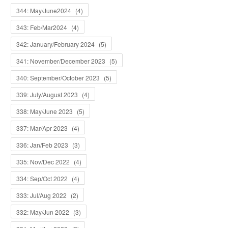
344: May/June2024
(
4
)
343: Feb/Mar2024
(
4
)
342: January/February 2024
(
5
)
341: November/December 2023
(
5
)
340: September/October 2023
(
5
)
339: July/August 2023
(
4
)
338: May/June 2023
(
5
)
337: Mar/Apr 2023
(
4
)
336: Jan/Feb 2023
(
3
)
335: Nov/Dec 2022
(
4
)
334: Sep/Oct 2022
(
4
)
333: Jul/Aug 2022
(
2
)
332: May/Jun 2022
(
3
)