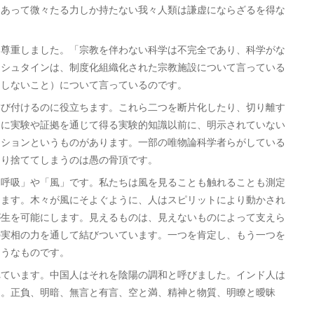
にあって微々たる力しか持たない我々人類は謙虚にならざるを得な
尊重しました。「宗教を伴わない科学は不完全であり、科学がな
ンシュタインは、制度化組織化された宗教施設について言っている
もしないこと）について言っているのです。
び付けるのに役立ちます。これら二つを断片化したり、切り離す
めに実験や証拠を通じて得る実験的知識以前に、明示されていない
ーションというものがあります。一部の唯物論科学者らがしている
切り捨ててしまうのは愚の骨頂です。
呼吸」や「風」です。私たちは風を見ることも触れることも測定
きます。木々が風にそよぐように、人はスピリットにより動かされ
が生を可能にします。見えるものは、見えないものによって支えら
の実相の力を通して結びついています。一つを肯定し、もう一つを
ようなものです。
ています。中国人はそれを陰陽の調和と呼びました。インド人は
た。正負、明暗、無言と有言、空と満、精神と物質、明瞭と曖昧