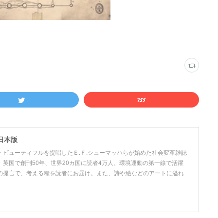
日本版
ビューティフルを提唱したＥ.Ｆ.シューマッハらが始めた社会変革雑誌
英国で創刊50年、世界20カ国に読者4万人。環境運動の第一線で活躍
の提言で、考える糧を読者にお届け。また、詩や絵などのアートに溢れ