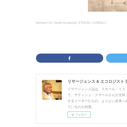
Archive
(
176
)
Satish Kumar
(
45
)
ETHICAL LIVING
(
21
)
リサージェンス & エコロジスト 
リサージェンス誌は、スモール・イズ・
で、サティシュ・クマールさんが主幹。
するリーダーたちの、よりよい未来へ
ているのも特徴。
フォロー