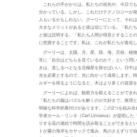
これらの手がかりは、私たちの祖先や、今日でも
分かっている。しかし、これだけテクノロジーが発
人もいるかもしれない。グーリーにとって、それ
大きなメリットがあると彼は信じている。「私た
と彼は説明する。「私たち人間が得意とすること
に把握することです。私は、これが私たちが進化
グーリーは、太陽、月、星、陸、海、天候、植物
常に「自分はどちらを見ているのか？」という問
きは、道しるべとなる北極星を探せばいい。日中
光を必要とするので、光に向かって成長します。
ルギーを得るようになると、木はより多くの資源
グーリーによれば、観察力を鍛えることができれ
「私たちの脳はパズルを解くのが大好きで、推理
明確な科学的裏付けがあります。この2つを組み合
学者カール・リンネ（Carl Linnaeus）が
りする花の連続で時間を読み取ることができるとい
トが霧の海岸をカヤックで進み、鳥のさえずりで