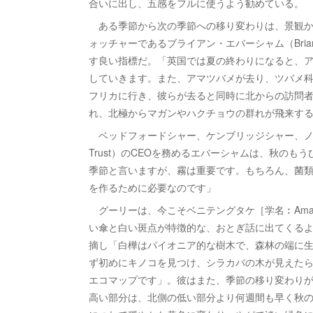
合いに出し、五感をフルに使うよう勧めている。
ある季節から次の季節への移り変わりは、景観か
ォッチャーであるブライアン・エバーシャム（Bria
す良い指標だ。「英国では夏の終わりになると、
していきます。また、アマツバメが去り、ツバメ
フリカに行き、彼らが去ると同時に北からの訪問
れ、北極からマガンやハクチョウの群れが飛来す
ベッドフォードシャー、ケンブリッジシャー、ノーサン
Trust）のCEOを務めるエバーシャムは、秋の
季節と言いますが、霧は重要です。もちろん、菌
を作るために必要なのです」
グーリーは、今こそベニテングタケ［学名︰Amani
い傘と白い斑点が特徴的な、おとぎ話に出てくる
摘し「白樺はパイオニア的な樹木で、森林の端に
ず初めにキノコを見つけ、シラカバの木が見えた
エコマップです」。彼はまた、季節の移り変わりが
高い部分は、北側の低い部分より何週間も早く秋