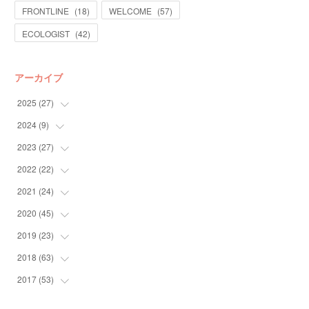
FRONTLINE
(
18
)
WELCOME
(
57
)
ECOLOGIST
(
42
)
アーカイブ
2025
(
27
)
2024
(
9
)
(
13
)
(
14
)
2023
(
27
(
4
)
)
(
5
)
2022
(
22
(
10
)
)
(
9
)
2021
(
24
(
4
)
)
(
4
)
(
4
)
2020
(
45
(
10
)
)
(
4
)
(
7
)
(
3
)
2019
(
23
(
6
)
)
(
2
)
(
4
)
(
10
)
2018
(
63
(
6
)
)
(
5
)
(
5
)
(
12
)
(
6
)
2017
(
53
(
4
)
)
(
2
)
(
8
)
(
3
)
(
1
)
(
2
)