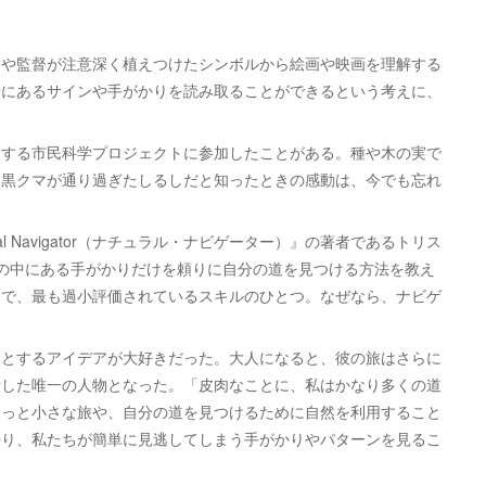
や監督が注意深く植えつけたシンボルから絵画や映画を理解する
景にあるサインや手がかりを読み取ることができるという考えに、
する市民科学プロジェクトに参加したことがある。種や木の実で
に黒クマが通り過ぎたしるしだと知ったときの感動は、今でも忘れ
l Navigator（ナチュラル・ナビゲーター）』の著者であるトリス
は、風景の中にある手がかりだけを頼りに自分の道を見つける方法を教え
つで、最も過小評価されているスキルのひとつ。なぜなら、ナビゲ
とするアイデアが大好きだった。大人になると、彼の旅はさらに
断した唯一の人物となった。「皮肉なことに、私はかなり多くの道
もっと小さな旅や、自分の道を見つけるために自然を利用すること
浸り、私たちが簡単に見逃してしまう手がかりやパターンを見るこ