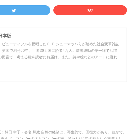
日本版
ビューティフルを提唱したＥ.Ｆ.シューマッハらが始めた社会変革雑誌
英国で創刊50年、世界20カ国に読者4万人。環境運動の第一線で活躍
の提言で、考える糧を読者にお届け。また、詩や絵などのアートに溢れ
：林田 幸子・沓名 輝政 自然の経済は、再生的で、回復力があり、豊かで、
 例えば、マンゴーの木とマンゴーの実。私たちは1粒の種という投資をし…