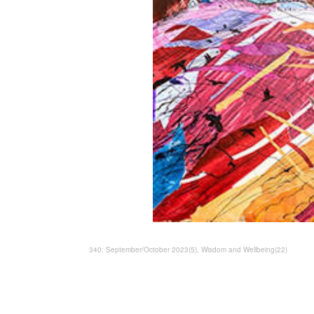
340: September/October 2023
(
5
)
Wisdom and Wellbeing
(
22
)