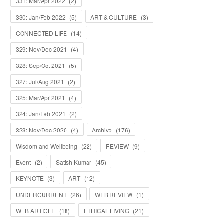
331: Mar/Apr 2022
(
2
)
330: Jan/Feb 2022
(
5
)
ART & CULTURE
(
3
)
CONNECTED LIFE
(
14
)
329: Nov/Dec 2021
(
4
)
328: Sep/Oct 2021
(
5
)
327: Jul/Aug 2021
(
2
)
325: Mar/Apr 2021
(
4
)
324: Jan/Feb 2021
(
2
)
323: Nov/Dec 2020
(
4
)
Archive
(
176
)
Wisdom and Wellbeing
(
22
)
REVIEW
(
9
)
Event
(
2
)
Satish Kumar
(
45
)
KEYNOTE
(
3
)
ART
(
12
)
UNDERCURRENT
(
26
)
WEB REVIEW
(
1
)
WEB ARTICLE
(
18
)
ETHICAL LIVING
(
21
)