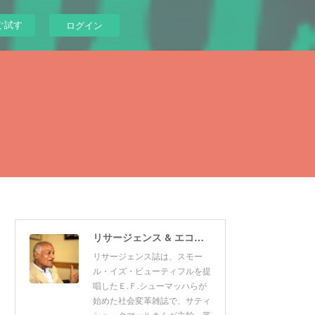
ぐ試す
ログイン
リサージェンス & エコロジスト 日本版
リサージェンス誌は、スモー
ル・イズ・ビューティフルを提
唱したＥ.Ｆ.シューマッハらが
始めた社会変革雑誌で、サティ
シュ・クマールさんが主幹。英