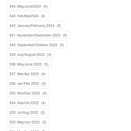
344: May/June2024
(
4
)
343: Feb/Mar2024
(
4
)
342: January/February 2024
(
5
)
341: November/December 2023
(
5
)
340: September/October 2023
(
5
)
339: July/August 2023
(
4
)
338: May/June 2023
(
5
)
337: Mar/Apr 2023
(
4
)
336: Jan/Feb 2023
(
3
)
335: Nov/Dec 2022
(
4
)
334: Sep/Oct 2022
(
4
)
333: Jul/Aug 2022
(
2
)
332: May/Jun 2022
(
3
)