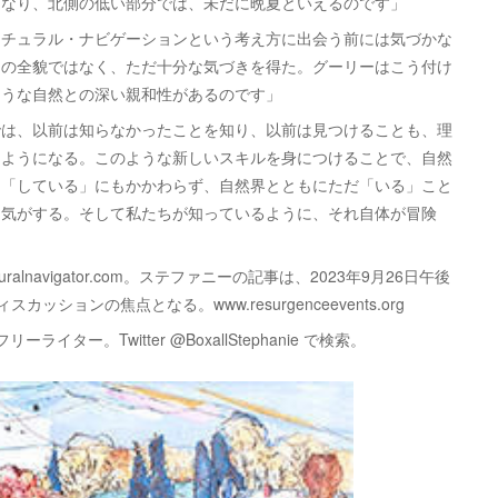
になり、北側の低い部分では、未だに晩夏といえるのです」
チュラル・ナビゲーションという考え方に出会う前には気づかな
ンの全貌ではなく、ただ十分な気づきを得た。グーリーはこう付け
ような自然との深い親和性があるのです」
は、以前は知らなかったことを知り、以前は見つけることも、理
るようになる。このような新しいスキルを身につけることで、自然
を「している」にもかかわらず、自然界とともにただ「いる」こと
な気がする。そして私たちが知っているように、それ自体が冒険
lnavigator.com。ステファニーの記事は、2023年9月26日午後
スカッションの焦点となる。www.resurgenceevents.org
ーライター。Twitter @BoxallStephanie で検索。