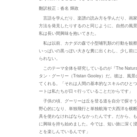
翻訳校正：沓名 輝政
言語を学んだり、楽譜の読み方を学んだり、画家
方法を発見したりするのと同じように、自然の風
私は長い間興味を抱いてきた。
私は以前、カナダの森で小型哺乳類の行動を観察
いっぱいの黒っぽい大きな糞に出くわし、少し前
られない。
このテーマ全体を研究しているのが『The Natura
タン・グーリー（Tristan Gooley）だ。彼
てくれる。「それは人間の基本的なスキルのひと
ートは私たちが日々行っていることだからです」
子供の頃、グーリーは丘を登る道を自分で探そう
野心的になり、単独飛行と単独航海で大西洋を横
具を使わなければならなかったんです。だから、
に興味を持ち始めました。今では、短い旅に深く
とを楽しんでいるんです」