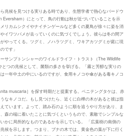
ら兆候を見つける実りある時であり、生態学者で熱心なバードウ
n Eversham）にとって、鳥の行動は秋が近づいていることを示
アメリカムシクイやナイチンゲールなど多くの夏鳥が徐々に姿を消
科やイワツバメが去っていくのに気づくでしょう。彼らは冬の間ア
者がやってくる。ツグミ、ノハラツグミ、ワキアカツグミが庭に現
るのです」
プトンシャーのワイルドライフ・トラスト（The Wildlife
もうひとつの兆候として、菌類の多さを挙げる。「霧と芳醇な実りの
類は一年中土の中にいるのですが、食用キノコや傘がある毒キノコ
ta muscaria］を探す時期だと提案する。ベニテングタケは、赤
ようなキノコだ。もし見つけたら、近くに白樺の木があると彼は指
生えています。よって、踏み石のように順を追うやり方があり、ま
ら、森の端に着いたことに気づくというもので、素敵でシンプルな
いかに局所的なものであるかを示している。 「広葉樹の南側の
の兆候を示します。つまり、ブナの木では、黄金色の葉が下に行く