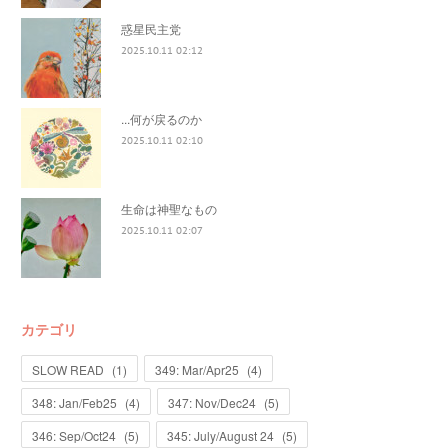
惑星民主党
2025.10.11 02:12
...何が戻るのか
2025.10.11 02:10
生命は神聖なもの
2025.10.11 02:07
カテゴリ
SLOW READ
(
1
)
349: Mar/Apr25
(
4
)
348: Jan/Feb25
(
4
)
347: Nov/Dec24
(
5
)
346: Sep/Oct24
(
5
)
345: July/August 24
(
5
)