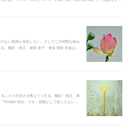
質のない精神も存在しない、そしてこの神聖な絡み
る。翻訳・校正：林田 幸子・沓名 輝政 生命は…
きることの大切さを教えてくれる。翻訳・校正：林
「THANK YOU」です！習慣として使う人もい…