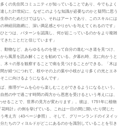
多くの先住民コミュニティが知っていることであり、今でもよく
達した21世紀に、なぜこのような知識が必要なのかと疑問に思う
は生存のためだけではない。それはアートであり、このスキルには
ちの神経回路網に、深い満足感とやりがいを与えてくれるのです」
のひとつは、パターンを認識し、何が起こっているのかをより複雑
してきたことだと信じています」
、動物など、あらゆるものを使って自分の進むべき道を見つけ、
いから風景を読み解くことを勧めている。夕暮れ時、北に向かうと
は、木々の形を観察することで南を見つけることができる。「木は
時間が経つにつれて、枝やその上の葉や小枝がより多くの光とエネ
をそこに向けるようになるんです」
ば、推理ゲームを心から楽しむことができるようになるという。
と自然の中で過ごす時間の両方から恩恵を受けるという考えには、
わせることで、世界の見方が変わります」。彼は、1751年に植物
提唱した『花時計』の例を挙げている。これは一日の間に開いたり閉じた
う考え方（43ページ参照）。そして、グリーンランドのイヌイッ
自分たちのフィヨルドがどこにあるのかを識別していることを引き