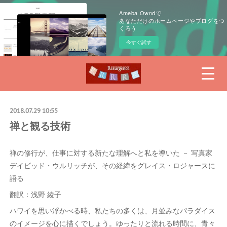
Ameba Owndで
あなただけのホームページやブログをつ
くろう
今すぐ試す
2018.07.29 10:55
禅と観る技術
禅の修行が、仕事に対する新たな理解へと私を導いた － 写真家
デイビッド・ウルリッチが、その経緯をグレイス・ロジャースに
語る
翻訳：浅野 綾子
ハワイを思い浮かべる時、私たちの多くは、月並みなパラダイス
のイメージを心に描くでしょう。ゆったりと流れる時間に、青々