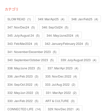
カテゴリ
SLOW READ
(
1
)
349: Mar/Apr25
(
4
)
348: Jan/Feb25
(
4
)
347: Nov/Dec24
(
5
)
346: Sep/Oct24
(
5
)
345: July/August 24
(
5
)
344: May/June2024
(
4
)
343: Feb/Mar2024
(
4
)
342: January/February 2024
(
5
)
341: November/December 2023
(
5
)
340: September/October 2023
(
5
)
339: July/August 2023
(
4
)
338: May/June 2023
(
5
)
337: Mar/Apr 2023
(
4
)
336: Jan/Feb 2023
(
3
)
335: Nov/Dec 2022
(
4
)
334: Sep/Oct 2022
(
4
)
333: Jul/Aug 2022
(
2
)
332: May/Jun 2022
(
3
)
331: Mar/Apr 2022
(
2
)
330: Jan/Feb 2022
(
5
)
ART & CULTURE
(
3
)
CONNECTED LIFE
(
14
)
329: Nov/Dec 2021
(
4
)