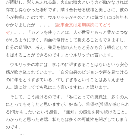
が躍動し、彩りあふれる島。火山の噴火という力が働かなければ
存在し得なかった場所です。隣り合わせる破壊と美しさに、彼の
心が共鳴したのです。ウルリッチがそのことに気づくには何年も
かかりましたが 。。。（
記事全文は定期購読にてどう
ぞ
）。。。「カメラを使うことは、人が世界ともっと豊かにつな
がれるように導く、内面の修行として捉えることもできますし、
自分の疑問や、考え、発見を他の人たちと分かち合う機会として
も捉えることができるのです」とウルリッチは言います。
ウルリッチの本には、学ぶのに遅すぎることはないという安心
感が吹き込まれています。「自分自身のビジョンや声を見つける
のに年をとりすぎている、忙しすぎるということはありえませ
ん。誰に対してでも私はこう言いますね」と語ります。
そして、こう続けるのです。「私にとっての挑戦は、多くの人
にとってもそうだと思いますが、好奇心、希望や[希望が感じられ
る]何かをしたいという感覚、『無知』の感覚を持ち続けること。
わかったと思った途端、私たちは多くの可能性を閉ざしてしまう
のです」