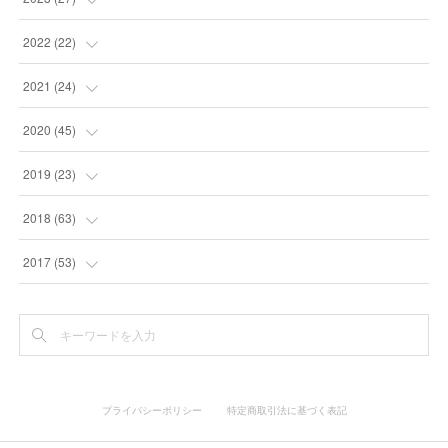
(
5
)
(
10
)
2022
(
22
)
(
9
)
(
4
)
2021
(
24
)
(
4
)
(
4
)
(
10
)
2020
(
45
)
(
4
)
(
7
)
(
3
)
(
6
)
2019
(
23
)
(
2
)
(
4
)
(
10
)
(
6
)
2018
(
63
)
(
5
)
(
5
)
(
12
)
(
6
)
(
4
)
2017
(
53
)
(
2
)
(
8
)
(
3
)
(
1
)
(
2
)
(
9
)
(
2
)
(
5
)
(
5
)
(
6
)
(
2
)
(
11
)
プライバシーポリシー
特定商取引法に基づく表記
(
6
)
(
6
)