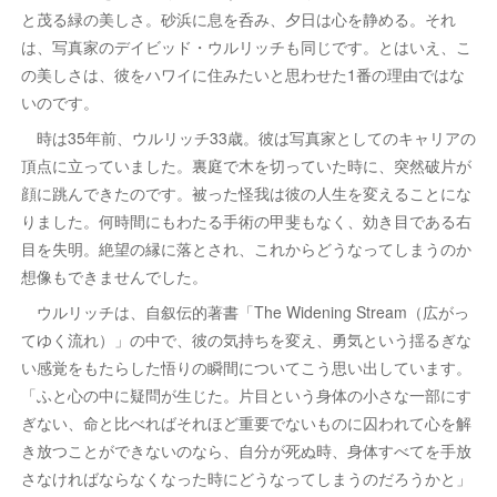
と茂る緑の美しさ。砂浜に息を呑み、夕日は心を静める。それ
は、写真家のデイビッド・ウルリッチも同じです。とはいえ、こ
の美しさは、彼をハワイに住みたいと思わせた1番の理由ではな
いのです。
時は35年前、ウルリッチ33歳。彼は写真家としてのキャリアの
頂点に立っていました。裏庭で木を切っていた時に、突然破片が
顔に跳んできたのです。被った怪我は彼の人生を変えることにな
りました。何時間にもわたる手術の甲斐もなく、効き目である右
目を失明。絶望の縁に落とされ、これからどうなってしまうのか
想像もできませんでした。
ウルリッチは、自叙伝的著書「The Widening Stream（広がっ
てゆく流れ）」の中で、彼の気持ちを変え、勇気という揺るぎな
い感覚をもたらした悟りの瞬間についてこう思い出しています。
「ふと心の中に疑問が生じた。片目という身体の小さな一部にす
ぎない、命と比べればそれほど重要でないものに囚われて心を解
き放つことができないのなら、自分が死ぬ時、身体すべてを手放
さなければならなくなった時にどうなってしまうのだろうかと」