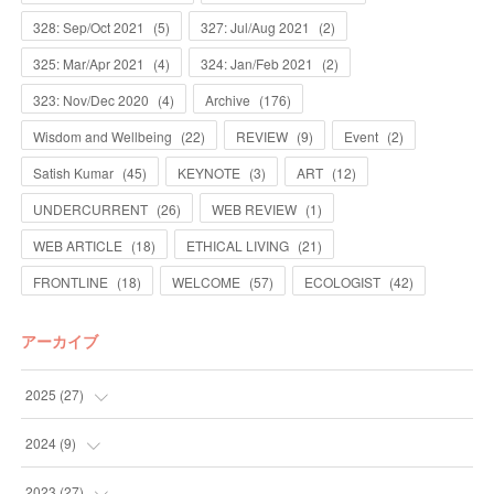
328: Sep/Oct 2021
(
5
)
327: Jul/Aug 2021
(
2
)
325: Mar/Apr 2021
(
4
)
324: Jan/Feb 2021
(
2
)
323: Nov/Dec 2020
(
4
)
Archive
(
176
)
Wisdom and Wellbeing
(
22
)
REVIEW
(
9
)
Event
(
2
)
Satish Kumar
(
45
)
KEYNOTE
(
3
)
ART
(
12
)
UNDERCURRENT
(
26
)
WEB REVIEW
(
1
)
WEB ARTICLE
(
18
)
ETHICAL LIVING
(
21
)
FRONTLINE
(
18
)
WELCOME
(
57
)
ECOLOGIST
(
42
)
アーカイブ
2025
(
27
)
(
13
)
2024
(
9
)
(
14
)
(
4
)
2023
(
27
)