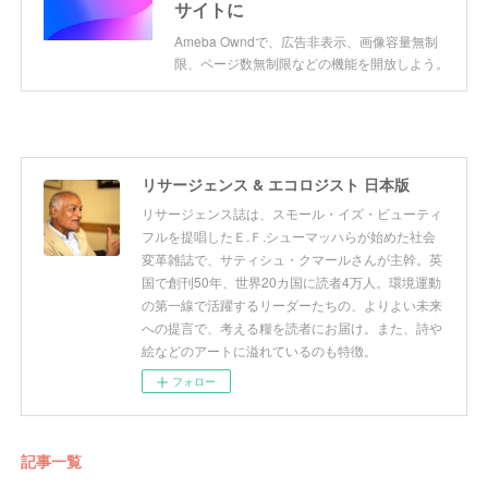
サイトに
Ameba Owndで、広告非表示、画像容量無制
限、ページ数無制限などの機能を開放しよう。
リサージェンス & エコロジスト 日本版
リサージェンス誌は、スモール・イズ・ビューティ
フルを提唱したＥ.Ｆ.シューマッハらが始めた社会
変革雑誌で、サティシュ・クマールさんが主幹。英
国で創刊50年、世界20カ国に読者4万人。環境運動
の第一線で活躍するリーダーたちの、よりよい未来
への提言で、考える糧を読者にお届け。また、詩や
絵などのアートに溢れているのも特徴。
フォロー
記事一覧