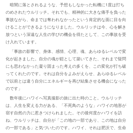
暗闇に落とされるような、予想もしなかった転機に1度は打ち
のめされたウルリッチ。それでも、精神的に大きな痛手を負った
事故ながら、命までは奪われなかったという肯定的な面に目を向
けることができるようになりました。ウルリッチは今、心を解き
放つという深遠な人生の学びの機会を得たとして、この事故を受
け入れています。
「事故の影響で、身体、感情、心理、魂、あらゆるレベルで変
化が起きました。自分の魂が鎧として築いてきた、それまで疑問
にも思わなかった凝り固まった考えの多くを、この変化が打ち破
ってくれたのです。それは自分をよみがえらせ、あらゆるレベル
で以前とは違う自分にエネルギーを再び結集させる機会になった
のです」
数年後にハワイへ写真撮影の旅に出た時のこと。ウルリッチ
は、人生を変える力がある、「不死鳥のような」ハワイの地形が
宿す自然の力に惹きつけられました。その後何度かハワイを訪
ね、ウルリッチは、自分が「この地の一部であり、この地は自分
の一部である」と気づいたのです。ハワイ、それは肥沃で、生命