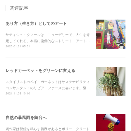
関連記事
あり方（生き方）としてのアート
サティシュ・クマールは、ニューデリーで、人生を肯
定してくれる、本当に協働的なストリート・アート…
2025.01.31 05:51
レッドカーペットをグリーンに変える
スタイリストのベイ・ガーネットはサステナビリティ
コンサルタントのリビア・ファースに会います。翻…
2021.11.08 10:10
自然の暴風雨を舞台へ
劇作家は警鐘を鳴らす義務があるとポリー・クリード