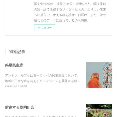
国で創刊50年、世界20カ国に読者4万人。環境運動
の第一線で活躍するリーダーたちの、よりよい未来
への提言で、考える糧を読者にお届け。また、詩や
絵などのアートに溢れているのも特徴。
フォロー
関連記事
惑星民主党
アントン・ルプケはヨーロッパの民主主義において、
地球に正当な声を与えるキャンペーンを展開する新…
2025.10.11 02:12
前進する協同組合