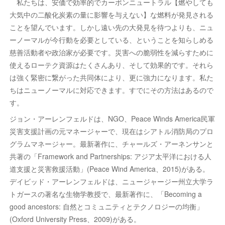
私たちは、安価で効率的でカーボンニュートラル【燃やしても
大気中の二酸化炭素の量に影響を与えない】な燃料が発見される
ことを望んでいます。しかし遠い先の大発見を待つよりも、ニュ
ーノーマルが今行動を必要としている、ということを知らしめる
慈善活動者や政治家が必要です。災害への脆弱性を減らすために
使えるローテク資源はたくさんあり、そして効果的です。それら
は強く緊密に繋がった共同体により、更に強力になります。私た
ちはニューノーマルに対応できます。すでにその方法はあるので
す。
ジョン・アーレンフェルドは、NGO、Peace Winds America民軍
災害支援計画の元マネージャーで、現在はシアトル消防局のプロ
グラムマネージャー。最新著作に、チャールズ・アーネンサンと
共著の「Framework and Partnerships: アジア太平洋における人
道支援と災害救援活動」(Peace Wind America、2015)がある。
デイビッド・アーレンフェルドは、ニュージャージー州立大学ラ
トガースの著名な生物学教授で、最新著作に、「Becoming a
good ancestors: 自然とコミュニティとテクノロジーの均衡」
(Oxford University Press、2009)がある。