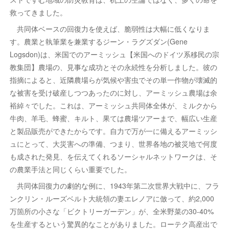
救ってきました。
共同体ベースの回復力を使えば、脆弱性は大幅に低くなりま
す。農業と執筆業を兼業するジーン・ラグズダン(Gene
Logsdon)は、米国でのアーミッシュ【米国へのドイツ系移民の宗
教集団】農場の、見事な成功とその永続性を分析しました。彼の
指摘によると、近隣農場らが気候や害虫でその単一作物が壊滅的
な被害を受け破産しつつあったのに対し、アーミッシュ農場は余
裕綽々でした。これは、アーミッシュ共同体全体が、ミルクから
牛肉、羊毛、蜂蜜、キルト、果ては農場ツアーまで、幅広い生産
と製品販売ができたからです。自力で万が一に備えるアーミッシ
ュにとって、大災害への準備、つまり、世界各地の被災地で何度
も成された発見、を伝えてくれるソーシャルネットワークは、そ
の農業手法と同じくらい重要でした。
共同体回復力の劇的な例に、1943年第二次世界大戦中に、フラ
ンクリン・ルーズベルト大統領の妻エレノアに倣って、約2,000
万箇所の小さな「ビクトリーガーデン」が、全米野菜の30-40%
を生産するという驚異的なことがありました。ローテク高産出で