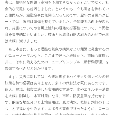
害は、技術的な問題（高潮を予期できなかった）だけでなく、社
会的な問題にも起因しました。というのも、立ち退きを怖れてい
た住民らが、避難命令に無関心だったのです。翌年の台風ハグピ
ートでは、政府は準備を整えていました。予知能力の向上が図ら
れ、災害についてや台風上陸前の避難の必要性について、市民教
育を集中的に行いました。技術と公教育戦略の組み合わせで死者
は大幅に減りました。
もし本当に、もっと過酷な気象や病気がより頻繁に発生するの
がニューノーマルなら、ここまで述べた経験から、市民も政府も
共に、それに備えるためのニュープリンシプル（新行動原理）を
啓発するべきだと分かります。
まず、災害に対しては、今後出現するハイテクや国レベルの解
決策を待つ必要はありません。多くの代替法が既にあるのです。
個人、農場、都市に適した実用的な方法で、水やエネルギー消費
を大幅に削減し、水害対策になり、市民に防災意識を持たせま
す。的確な地区分けと土地使用は、嵐と洪水、乾燥と灼熱の干ば
つ、とで違いを生みます。エボラの事例で述べたように、ローコ
ストですむ地域の防災教育は、机上の空論ではなく、多くの命を