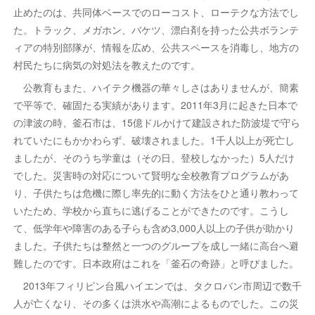
止めたのは、共同体ベースでのローコスト、ローテクな方法でし
た。トラック、メガホン、バケツ、漂白剤を持った公共ボランテ
ィアの特別部隊が、情報を広め、公共スペースを消毒し、地方の
村民たちに病気の対処法を教えたのです。
公教育もまた、ハイテク機器の華々しさはありませんが、簡素
で平等で、確固たる実績があります。2011年3月に起きた日本で
の津波の時、釜石市は、15億ドルかけて建設された防波堤で守ら
れていたにもかかわらず、破壊されました。1千人以上が死亡し
ましたが、そのうち学童は（その日、登校しなかった）5人だけ
でした。災害時の対応について賢明な全校教育プログラムがあ
り、子供たちは危機に際し率先的に動く方法をひと通り教わって
いたため、学校から直ちに逃げることができたのです。こうし
て、低学年や障害のある子らも含め3,000人以上の子供が助かり
ました。子供たちは整然と一つのグループを成し一緒に高台へ避
難したのです。日本政府はこれを「釜石の奇跡」と呼びました。
2013年フィリピン台風ハイエンでは、タクロバン市周辺で数千
人が亡くなり、その多くは洪水や高潮によるものでした。この災