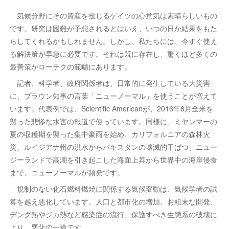
気候分野にその資産を投じるゲイツの心意気は素晴らしいもの
です。研究は困難が予想されるとはいえ、いつの日か結果をもた
らしてくれるかもしれません。しかし、私たちには、今すぐ使え
る解決策が早急に必要です。それは既に存在し、驚くほど多くの
最善策がローテクの範疇にあります。
記者、科学者、政府関係者は、日常的に発生している大災害
に、ブラウン知事の言葉「ニューノーマル」を使うことが増えて
います。代表例では、Scientific Americanが、2016年8月全米を
襲った悲惨な水害の報道で使っています。同様に、ミヤンマーの
夏の収穫期を襲った集中豪雨を始め、カリフォルニアの森林火
災、ルイジアナ州の洪水からパキスタンの壊滅的干ばつ、ニュー
ジーランドで高潮を引き起こした海面上昇から世界中の海岸侵食
まで、ニューノーマルが頻発です。
規制のない化石燃料燃焼に関係する気候変動は、気候学者の試
算を越え悪化しています。人口と都市化の増加、お粗末な開発、
デング熱やジカ熱など感染症の流行、保護すべき生態系の破壊に
より、悪化の一途です。