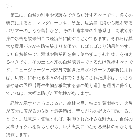
す。
第二に、自然の利用や保護をできるだけするべきです。多くの
研究によると、マングローブや、砂丘、堤浜島【海から陸を守る
バリアーのような島】など、その土地本来の生態系は、高波や沿
岸の水害を効果的且つ経済的に防ぐことができます。それらは莫
大な費用がかかる防波堤より安価で、しばしばより効果的です。
また自然植生で、灌漑や除草剤を余り使わずにすむ作物、を植え
るべきです。その土地本来の自然環境をできるだけ保持すべきで
す。ニュージャージー州郊外で起きた洪水パターンの解析によれ
ば、広範囲にわたる木々の伐採で引き起こされた洪水は、小さな
森や森の回廊【野生生物が移動する森の通り道】を適切に保全し
ていれば、大幅に防げた可能性があります。
経験が示すところによると、森林火災、特に針葉樹林で、火災
が広大に広がるのを防ぐ最善策は、昔ながらの野火を再現するこ
とです。注意深く管理すれば、制御された小さな野火は、自然の
火事サイクルを保ちながら、巨大火災につながる燃料のかなりを
消費します。