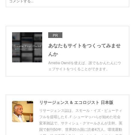
PR
あなたもサイトをつくってみませ
んか
Ameba Owndを使えば、誰でもかんたんにウ
ェブサイトをつくることができます。
リサージェンス & エコロジスト 日本版
リサージェンス誌は、スモール・イズ・ビューティ
フルを提唱したＥ.Ｆ.シューマッハらが始めた社会
変革雑誌で、サティシュ・クマールさんが主幹。英
国で創刊50年、世界20カ国に読者4万人。環境運動