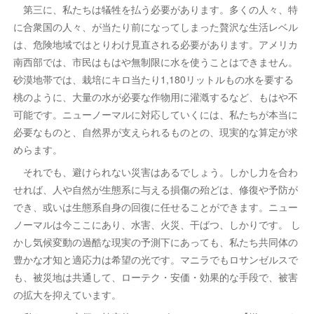
第三に、私たちは犠牲を払う必要があります。多くの人々、特
に合衆国の人々、が当たり前になってしまった贅沢な生活レベル
は、危険地域ではとりわけ見直される必要があります。アメリカ
南西部では、市民はもはや無制限に水を使うことはできません。
砂漠地帯では、栽培にキロ当たり1,180リットルもの水を要する
桃のように、大量の水が必要な作物用に灌漑するなど、もはや不
可能です。ニューノーマルに対応していくには、私たちが本当に
必要なものと、自然界が支えられるものとの、現実的な算定が求
めらます。
それでも、避けられない災害はあるでしょう。しかし力を合わ
せれば、人や自然が生態系に与える損傷の殆どは、修復や予防が
でき、或いは生態系自身の回復に任せることができます。ニュー
ノーマルは今ここにあり、水害、火災、干ばつ、しかりです。 し
かし気候変動の過酷な現実の予測下にあっても、私たち共同体の
豊かな才知と適応力は希望の光です。マニラでもロサンゼルスで
も、被災地は共通して、ローテク・安価・効果的な手段で、被害
の拡大を抑えています。