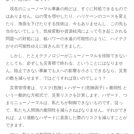
現在のニューノーマル事象の殆どは、すぐに対処できるもので
はありません。山の雪を増やしたり、ハリケーンのコースを変え
たり、海面を下げたりする技術は、今もありませんし、この先も
当分ないでしょう。気候変動や資源枯渇によって引き起こされる
問題への対処には、核パワーの永遠の可能性のように、ハイテク
がその可能性ゆえに抜きん出てきました。
しかし、たとえテクノロジーがニューノーマルを排除できない
としても、必ずしも災害裡で終わる、ということにはなりませ
ん。阻止できない事象でも人への影響を小さくできるなら、災害
の数を減らせます。ではどうすれば良いのでしょう？
災害管理者は、リスク(危険) = ハザード(危険因子) × 脆弱性 と
いう一般的な方程式で、災害リスクを計算します。ハザード、つ
まりニューノーマルは、私たちが制御できないものです。従っ
て、私たち人間側の脆弱性を減らさねばなりません。それができ
れば、より過酷なハザードに直面した際のリスクを減らすことが
できます。