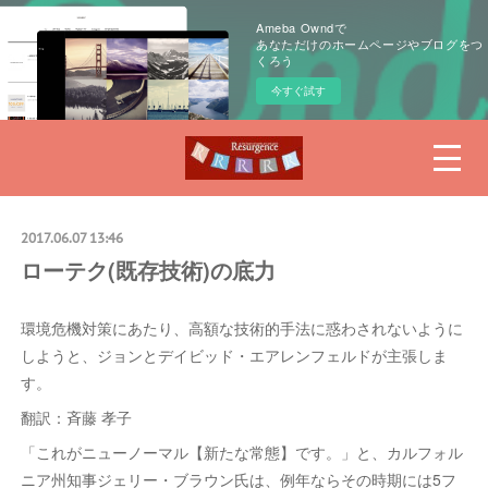
Ameba Owndで
あなただけのホームページやブログをつ
くろう
今すぐ試す
2017.06.07 13:46
ローテク(既存技術)の底力
環境危機対策にあたり、高額な技術的手法に惑わされないように
しようと、ジョンとデイビッド・エアレンフェルドが主張しま
す。
翻訳：斉藤 孝子
「これがニューノーマル【新たな常態】です。」と、カルフォル
ニア州知事ジェリー・ブラウン氏は、例年ならその時期には5フ