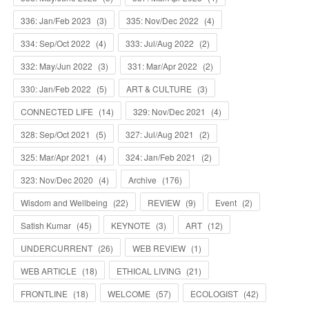
336: Jan/Feb 2023
(
3
)
335: Nov/Dec 2022
(
4
)
334: Sep/Oct 2022
(
4
)
333: Jul/Aug 2022
(
2
)
332: May/Jun 2022
(
3
)
331: Mar/Apr 2022
(
2
)
330: Jan/Feb 2022
(
5
)
ART & CULTURE
(
3
)
CONNECTED LIFE
(
14
)
329: Nov/Dec 2021
(
4
)
328: Sep/Oct 2021
(
5
)
327: Jul/Aug 2021
(
2
)
325: Mar/Apr 2021
(
4
)
324: Jan/Feb 2021
(
2
)
323: Nov/Dec 2020
(
4
)
Archive
(
176
)
Wisdom and Wellbeing
(
22
)
REVIEW
(
9
)
Event
(
2
)
Satish Kumar
(
45
)
KEYNOTE
(
3
)
ART
(
12
)
UNDERCURRENT
(
26
)
WEB REVIEW
(
1
)
WEB ARTICLE
(
18
)
ETHICAL LIVING
(
21
)
FRONTLINE
(
18
)
WELCOME
(
57
)
ECOLOGIST
(
42
)