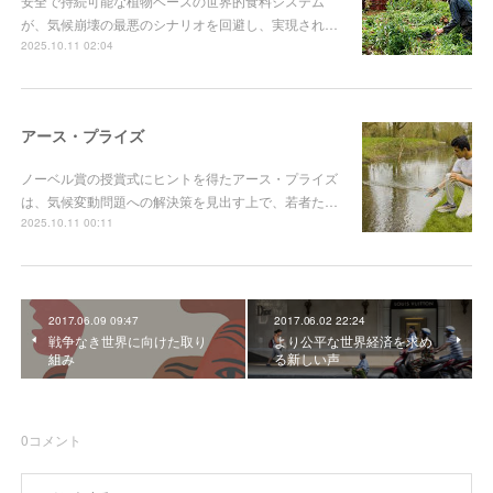
安全で持続可能な植物ベースの世界的食料システム
が、気候崩壊の最悪のシナリオを回避し、実現され…
2025.10.11 02:04
アース・プライズ
ノーベル賞の授賞式にヒントを得たアース・プライズ
は、気候変動問題への解決策を見出す上で、若者た…
2025.10.11 00:11
2017.06.09 09:47
2017.06.02 22:24
戦争なき世界に向けた取り
より公平な世界経済を求め
組み
る新しい声
0
コメント