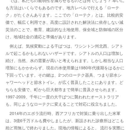
では、私たちの脆弱性を減らせるものとは何でしょう？ 幸いに
も方法はいくらでもあるのです。地方レベルで行える「ローテ
ク」がたくさんあります。ここでの「ローテク」とは、比較的安
価で、幅広く利用でき、高度に設計された解決法に依存しない減
災法のことで、教育、建設的な土地使用、保全域と防御域の区分
け、地域社会の適応と準備があります。
例えば、気候変動による干ばつは、ワシントン州北西、シアト
ルで起こるかもしれないハザードです。シアトルの人口は増加し
続け、当然、水の需要が高いと考えられます。しかし相当な人口
増加にもかかわらず、現在の水使用量は1980年代後期をはるかに
下回っています。その鍵は、2つのローテク器具、つまり節水シ
ャワーヘッドと節水トイレ、が広く普及したことにあります。ど
ちらも安価で、町から巨大都市まで簡単に普及させられます。
1997-2009、千年に一度の大干ばつに襲われたオーストラリア
も、同じようなローテクに変えることで対応に役立ちました。
2014年のエボラ流行時、西アフリカで対策に乗り出した米軍
は、3億6千万ドルも費やしましたが、新設された診療所はどこも
殆ど用無しで終わりました。現地の情報によると、 流行を実際に