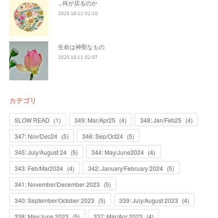
...何が戻るのか
2025.10.11 02:10
生命は神聖なもの
2025.10.11 02:07
カテゴリ
SLOW READ
(
1
)
349: Mar/Apr25
(
4
)
348: Jan/Feb25
(
4
)
347: Nov/Dec24
(
5
)
346: Sep/Oct24
(
5
)
345: July/August 24
(
5
)
344: May/June2024
(
4
)
343: Feb/Mar2024
(
4
)
342: January/February 2024
(
5
)
341: November/December 2023
(
5
)
340: September/October 2023
(
5
)
339: July/August 2023
(
4
)
338: May/June 2023
(
5
)
337: Mar/Apr 2023
(
4
)