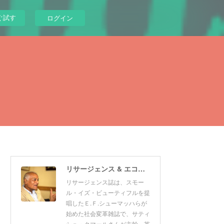
ぐ試す
ログイン
リサージェンス & エコロジスト 日本版
リサージェンス誌は、スモー
ル・イズ・ビューティフルを提
唱したＥ.Ｆ.シューマッハらが
始めた社会変革雑誌で、サティ
シュ・クマールさんが主幹。英