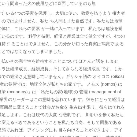
という間違った火の使用などに直面しているのも無
て いる4つの要素を保護し、大切に使い、敬意を払うよう 権力者
」のではありません。私た ち人間もまた自然です。私たちは地球
の体に、これらの要素 が一緒に入っています。私たちは危険を覚
ているのです。 科学と技術、経済と産業は全て健全ですが、4つの
維持す ることはできません。この分かり切った真実は常識で ある
ことではなくなってしまいました。
 払いその完全性を維持することについてほとんど話を しませ
トラは経済成長、経済成長、そしてさらなる経済成長 です。しか
の経済さえ意味していません。ギリシャ語の オイコス (oikos)
者の叡智では、地球全体が私たちの家です。 ノモス (nomos) は
(economy)」は「私たちの家(地球)の 管理 (management of
。政治家や実業界のリーダーはこの意味を忘れていま す。彼らにとって経済は
売買商品に変えることで社会がお金を 生み出す限り、彼らはそれを
満足します。これは現代の大変 な悲劇です。 川沿いを歩く私たち
に変えるべきであるということを私たち自身、そして同胞である
状態であれば、アイシングにも 目を向けることができます。アイ