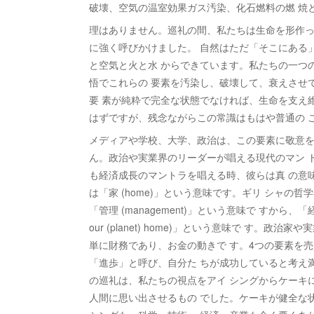
破壊、空気の温室効果ガス汚染、化石燃料の燃 焼
理はありません。巡礼の間、私たちは生命を形作っ
に強く呼びかけました。 自然はただ「そこにある
と空気と火と水 からできています。私たちの一つ
悟でこれらの 要素を汚染し、破壊して、衰えさせ
要 素が純粋で完全な状態でなければ、生命を支え
はずですが、残念ながらこの常識はもはや普通の 
メディアや学校、大学、政治は、この要素に敬意を
ん。政治や実業界のリーダーが唱える現代のマン 
も経済成長のマントラを唱える時、彼らは真 の意味で
は「家 (home)」という意味です。ギリ シャの哲学
「管理 (management)」という意味で すから、「経済 
our (planet) home)」という意味で す
単に財務であり、お金の動きで す。4つの要素を
「進歩」と呼び、自分た ちが成功していると考え
の巡礼は、私たちの視点をアイ シングからケーキ
人間に思い出させるもの でした。ケーキが健全な