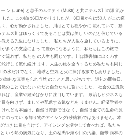
(June) と息子のムクティ (Mukti) と共にテムズ川の源 流か
歩きま した。この旅は6日かかりましたが、3日目からは50人 がこの巡
しく、心が動かされました。川はとても穏やかに 流れていて、動
るテムズ川はゆっくりであることは実は美し いのだと信じている
を教える先生になりました。 私たちが人生を旅しているように、
川が多くの支流によっ て豊かになるように、私たちはこの旅で
すぐ流れず、私たち の人生も同じです。川は障害物に出くわす
て蛇行して流れ続け ます。人生の旅を全うするため私たちも同じ
ズ川の水だけでなく、地球と空気 と火に捧げる旅でもありました。
この単純な真実を忘れ当然 のことと思いがちです。巡礼の間毎日、
当然のことではない のだと自分たちに誓いました。 社会の主流派
ければ、産業や経済ばかりに注目しています。 政治もビジネスも
ど目を向けず、ましてや配慮する気などあ りません。経済学者や
。けれども本当は、自然は資源ではな く、自然は全ての生命の源
にのってい る飾り物のアイシング(砂糖衣)ではありません。本
ングだけ に目を向けて、アイシングを増やして食べれば、私たち
と いう熱の病気になり、土の枯渇や海や川の汚染、熱帯 雨林の