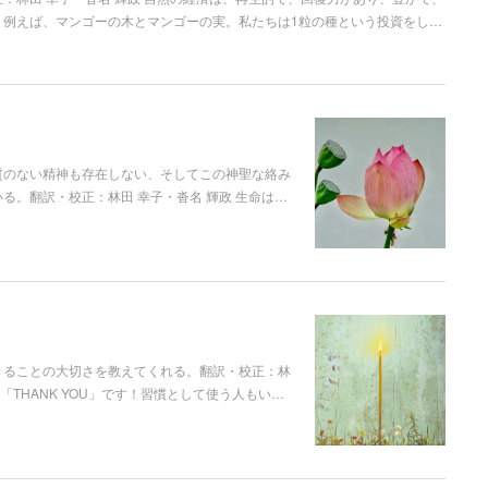
 例えば、マンゴーの木とマンゴーの実。私たちは1粒の種という投資をし…
質のない精神も存在しない、そしてこの神聖な絡み
る。翻訳・校正：林田 幸子・沓名 輝政 生命は…
きることの大切さを教えてくれる。翻訳・校正：林
「THANK YOU」です！習慣として使う人もい…