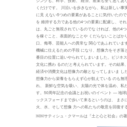
シングも、科学、技術、 経済、産業も全く悪くあ
くだけです。 川沿いを歩きながら、私は新しい事
に見 えない5つめの要素があることに気付いたの
を 維持する力である他の4つの要素に配慮し、それ
は、丸ごと無視されているのでな ければ、他の4
を稼ぐこと、表面的なことや くだらないことばか
口、侮辱、芸能人への異常な 関心であふれていま
機械に仕えるための手段 になり、想像力をそぎ落
番目の位置に追いやられてしまいました。ビジネス
文化に携わ るのだと考えられています。その結果
経済や消費文化は想像力の敵となってしまいま し
想像力から栄養をもらえず心が飢えている のも無
れ、 新鮮な空気を吸い、太陽の光で体を温め、私
す。50周年記念の会議とお祝いのイベント — 地球
ックスフォードまで歩いて来るというのは、 まさ
火、水、そして想像 力への私たちの敬意を回復す
￼￼サティシュ・クマールは『土と心と社会』の