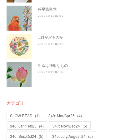
惑星民主党
2025.10.11 02:12
...何が戻るのか
2025.10.11 02:10
生命は神聖なもの
2025.10.11 02:07
カテゴリ
SLOW READ
(
1
)
349: Mar/Apr25
(
4
)
348: Jan/Feb25
(
4
)
347: Nov/Dec24
(
5
)
346: Sep/Oct24
(
5
)
345: July/August 24
(
5
)