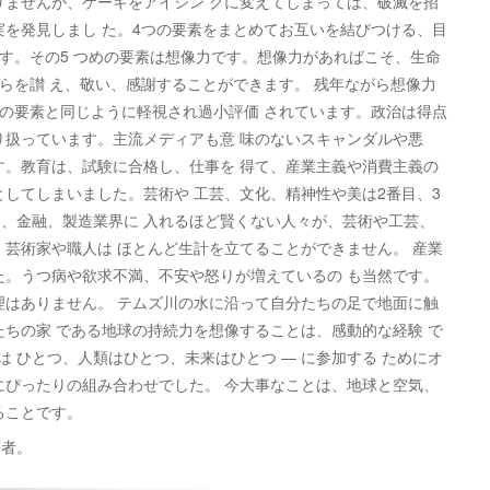
りませんが、ケーキをアイシン グに変えてしまっては、破滅を招
実を発見しまし た。4つの要素をまとめてお互いを結びつける、目
です。その5 つめの要素は想像力です。想像力があればこそ、生命
らを讃 え、敬い、感謝することができます。 残年ながら想像力
つの要素と同じように軽視され過小評価 されています。政治は得点
り扱っています。主流メディアも意 味のないスキャンダルや悪
す。教育は、試験に合格し、仕事を 得て、産業主義や消費主義の
としてしまいました。芸術や 工芸、文化、精神性や美は2番目、3
、金融、製造業界に 入れるほど賢くない人々が、芸術や工芸、
、芸術家や職人は ほとんど生計を立てることができません。 産業
た。うつ病や欲求不満、不安や怒りが増えているの も当然です。
理はありません。 テムズ川の水に沿って自分たちの足で地面に触
たちの家 である地球の持続力を想像することは、感動的な経験 で
は ひとつ、人類はひとつ、未来はひとつ — に参加する ためにオ
にぴったりの組み合わせでした。 今大事なことは、地球と空気、
ることです。
著者。