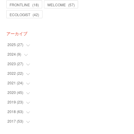
FRONTLINE
(
18
)
WELCOME
(
57
)
ECOLOGIST
(
42
)
アーカイブ
2025
(
27
)
2024
(
9
)
(
13
)
(
14
)
2023
(
27
(
4
)
)
(
5
)
2022
(
22
(
10
)
)
(
9
)
2021
(
24
(
4
)
)
(
4
)
(
4
)
2020
(
45
(
10
)
)
(
4
)
(
7
)
(
3
)
2019
(
23
(
6
)
)
(
2
)
(
4
)
(
10
)
2018
(
63
(
6
)
)
(
5
)
(
5
)
(
12
)
(
6
)
2017
(
53
(
4
)
)
(
2
)
(
8
)
(
3
)
(
1
)
(
2
)