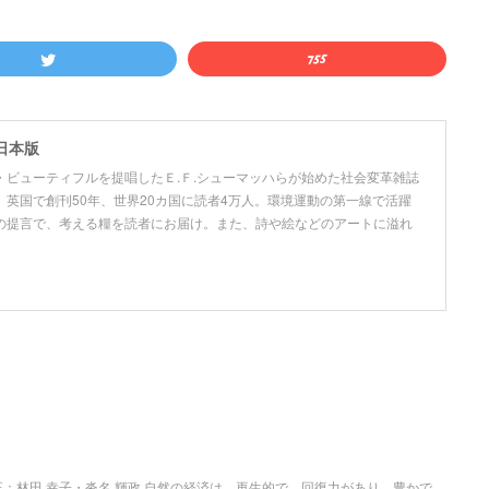
日本版
ビューティフルを提唱したＥ.Ｆ.シューマッハらが始めた社会変革雑誌
英国で創刊50年、世界20カ国に読者4万人。環境運動の第一線で活躍
の提言で、考える糧を読者にお届け。また、詩や絵などのアートに溢れ
：林田 幸子・沓名 輝政 自然の経済は、再生的で、回復力があり、豊かで、