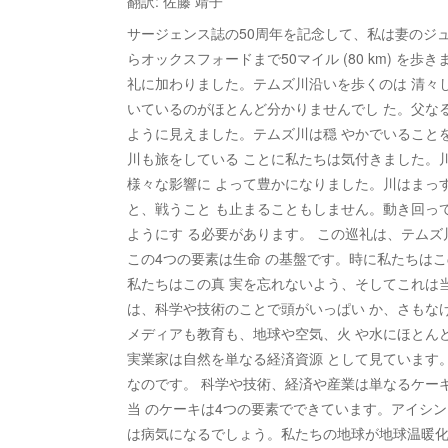
翻訳: 佐藤 靖子
サージェンス誌の50周年を記念して、私は妻のジュー ン 
らオックスフォードまで50マイル (80 km) を
礼に加わりました。テムズ川沿いを歩くのは 清々
いているのがほとんど分かりませんでし た。父な
ように見えました。テムズ川は穏 やかでいること
川も旅をしている ことに私たちは気付きました。
様々な影響に よって豊かになりました。川はまっ
と、戦うこと も止まることもしません。動き回っ
ようにす る必要があります。 この巡礼は、テム
この4つの要素は生命 の基盤です。時に私たちは
私たちはこの真 実を忘れないよう、そしてこれは
は、科学や技術のことで頭がいっぱい か、さもな
メディアも教育も、地球や空気、火 や水にほとん
実業家は自然を単なる経済資源 として見ています
なのです。 科学や技術、経済や産業は単なるケーキ
当 のケーキは4つの要素でできています。アイシ
は病気になるでしょう。私たちの地球が地球温暖化