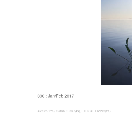
300 : Jan/Feb 2017
Archive
(
176
)
Satish Kumar
(
45
)
ETHICAL LIVING
(
21
)