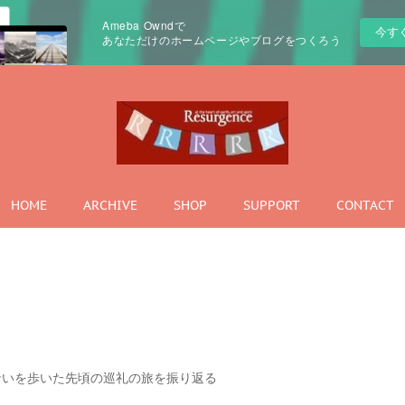
Ameba Owndで
今す
あなただけのホームページやブログをつくろう
HOME
ARCHIVE
SHOP
SUPPORT
CONTACT
ムズ川沿いを歩いた先頃の巡礼の旅を振り返る