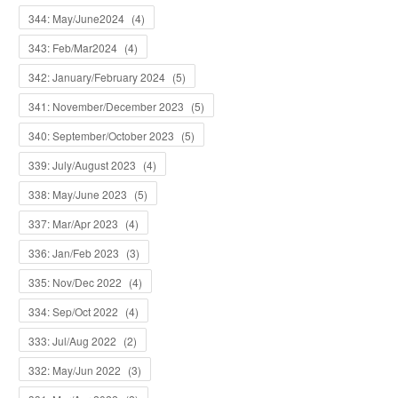
344: May/June2024
(
4
)
343: Feb/Mar2024
(
4
)
342: January/February 2024
(
5
)
341: November/December 2023
(
5
)
340: September/October 2023
(
5
)
339: July/August 2023
(
4
)
338: May/June 2023
(
5
)
337: Mar/Apr 2023
(
4
)
336: Jan/Feb 2023
(
3
)
335: Nov/Dec 2022
(
4
)
334: Sep/Oct 2022
(
4
)
333: Jul/Aug 2022
(
2
)
332: May/Jun 2022
(
3
)