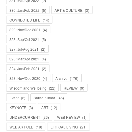
331: Mar/Apr 2022
(
2
)
330: Jan/Feb 2022
(
5
)
ART & CULTURE
(
3
)
CONNECTED LIFE
(
14
)
329: Nov/Dec 2021
(
4
)
328: Sep/Oct 2021
(
5
)
327: Jul/Aug 2021
(
2
)
325: Mar/Apr 2021
(
4
)
324: Jan/Feb 2021
(
2
)
323: Nov/Dec 2020
(
4
)
Archive
(
176
)
Wisdom and Wellbeing
(
22
)
REVIEW
(
9
)
Event
(
2
)
Satish Kumar
(
45
)
KEYNOTE
(
3
)
ART
(
12
)
UNDERCURRENT
(
26
)
WEB REVIEW
(
1
)
WEB ARTICLE
(
18
)
ETHICAL LIVING
(
21
)