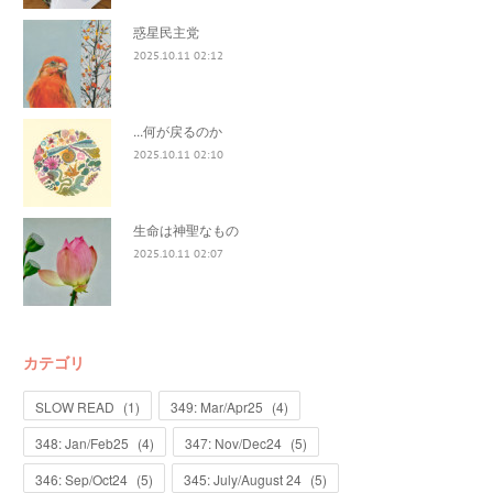
惑星民主党
2025.10.11 02:12
...何が戻るのか
2025.10.11 02:10
生命は神聖なもの
2025.10.11 02:07
カテゴリ
SLOW READ
(
1
)
349: Mar/Apr25
(
4
)
348: Jan/Feb25
(
4
)
347: Nov/Dec24
(
5
)
346: Sep/Oct24
(
5
)
345: July/August 24
(
5
)