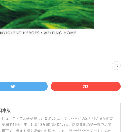
日本版
ビューティフルを提唱したＥ.Ｆ.シューマッハらが始めた社会変革雑誌
英国で創刊50年、世界20カ国に読者4万人。環境運動の第一線で活躍
の提言で、考える糧を読者にお届け。また、詩や絵などのアートに溢れ