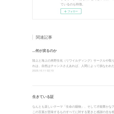
ているのも特徴。
フォロー
関連記事
...何が戻るのか
陸上と海上の再野生化（リワイルディング）サークルや取り
れは、自然はチャンスさえあれば、人間によって損なわれ
2025.10.11 02:10
生きている証
なんとも楽しいテーマ「生命の賜物」、そして才能豊かな
この言葉が意味するものすべてに対する驚きと感謝の念を