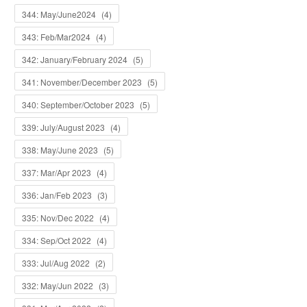
344: May/June2024
(
4
)
343: Feb/Mar2024
(
4
)
342: January/February 2024
(
5
)
341: November/December 2023
(
5
)
340: September/October 2023
(
5
)
339: July/August 2023
(
4
)
338: May/June 2023
(
5
)
337: Mar/Apr 2023
(
4
)
336: Jan/Feb 2023
(
3
)
335: Nov/Dec 2022
(
4
)
334: Sep/Oct 2022
(
4
)
333: Jul/Aug 2022
(
2
)
332: May/Jun 2022
(
3
)