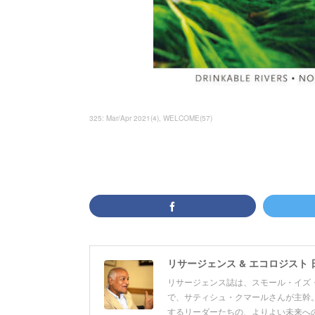
325: Mar/Apr 2021
(
4
)
WELCOME
(
57
)
リサージェンス & エコロジスト 
リサージェンス誌は、スモール・イズ・
で、サティシュ・クマールさんが主幹。
するリーダーたちの、よりよい未来へ