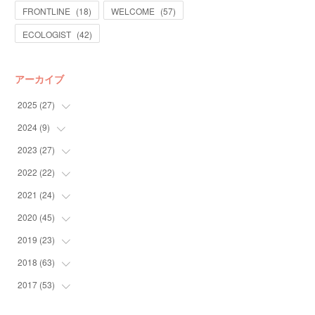
FRONTLINE
(
18
)
WELCOME
(
57
)
ECOLOGIST
(
42
)
アーカイブ
2025
(
27
)
2024
(
9
)
(
13
)
(
14
)
2023
(
27
(
4
)
)
(
5
)
2022
(
22
(
10
)
)
(
9
)
2021
(
24
(
4
)
)
(
4
)
(
4
)
2020
(
45
(
10
)
)
(
4
)
(
7
)
(
3
)
2019
(
23
(
6
)
)
(
2
)
(
4
)
(
10
)
2018
(
63
(
6
)
)
(
5
)
(
5
)
(
12
)
(
6
)
2017
(
53
(
4
)
)
(
2
)
(
8
)
(
3
)
(
1
)
(
2
)