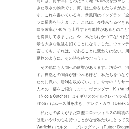
河川は、何千年にもわたって地上の環境を形成し
きた淡水の動脈です。河川は生命をもたらすが故
す。これを書いている今、暴風雨はイングランド
ラに損害を与えました。これは、今後来たるべき
降る確率が 40％ も上昇する可能性があるとの
を提供してきました。今、私たちはかつてないほ
最も大きな混乱を招くことになりました。ウェン
言っても、それは川であることに変わりはない。
動物のように、その時を待つだろう」。
その他にも人間への影響があります。汚染や、河
す。自然との関係がほつれるほど、私たちをつな
ために戦い、勝利を収めています。今号の「リサー
人々の一部をご紹介します。ヴァンダナ・K（Van
（Nicola Cutcher）はイギリスのイルクレイ
Phoa）はムース川を歩き、デレク・ガウ（Dere
私たちの多くがまだ新型コロナウィルスの暗雲の下で孤
は思いやりの心を持つことがなぜ私たちにとって良い
Warfield）はルター・ブレッグマン（Rutger B