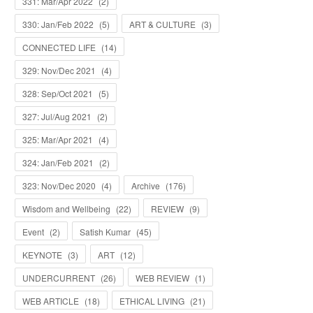
331: Mar/Apr 2022
(
2
)
330: Jan/Feb 2022
(
5
)
ART & CULTURE
(
3
)
CONNECTED LIFE
(
14
)
329: Nov/Dec 2021
(
4
)
328: Sep/Oct 2021
(
5
)
327: Jul/Aug 2021
(
2
)
325: Mar/Apr 2021
(
4
)
324: Jan/Feb 2021
(
2
)
323: Nov/Dec 2020
(
4
)
Archive
(
176
)
Wisdom and Wellbeing
(
22
)
REVIEW
(
9
)
Event
(
2
)
Satish Kumar
(
45
)
KEYNOTE
(
3
)
ART
(
12
)
UNDERCURRENT
(
26
)
WEB REVIEW
(
1
)
WEB ARTICLE
(
18
)
ETHICAL LIVING
(
21
)