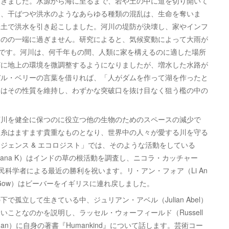
てきました。水源から海に至るまで、岩や土の中に道を切り開いて
に、干ばつや洪水のようなあらゆる種類の混乱は、生命を奪いま
全土で洪水を引き起こしました。河川の堤防が決壊し、家やインフ
ものの一端に過ぎません。研究によると、気候変動によって大雨が
ことです。河川は、何千年もの間、人類に家を構えるのに適した場所
どに地上の環境を微調整するようになりましたが、増水した水路が
デル・ベリーの言葉を借りれば、「人がダムを作って湖を作ったと
川はその性質を維持し、わずかな突破口を抜け目なく狙う檻の中の
川を健全に保つのに役立つ他の生物のためのスペースの減少で
ぐ糸はますます貴重なものとなり、世界中の人々が愛する川を守る
ジェンス & エコロジスト」では、そのような活動をしている
dana K）はインドの草の根活動を調査し、ニコラ・カッチャー
での市民科学者による最近の勝利を祝います。リ・アン・フォア（Li An
k Gow）はビーバーをイギリスに連れ戻しました。
立して生きている中、ジュリアン・アベル（Julian Abel）
ことなのかを説明し、ラッセル・ウォーフィールド（Russell
regman）に自身の著書『Humankind』について話します。芸術コー