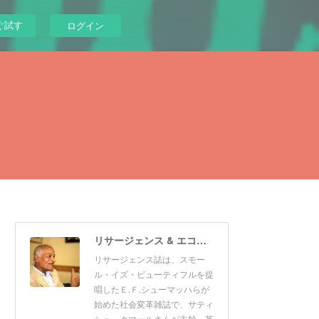
ぐ試す
ログイン
リサージェンス & エコロジスト 日本版
リサージェンス誌は、スモー
ル・イズ・ビューティフルを提
唱したＥ.Ｆ.シューマッハらが
始めた社会変革雑誌で、サティ
シュ・クマールさんが主幹。英