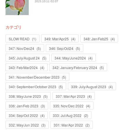
2025.10.11 02:07
カテゴリ
SLOW READ
(
1
)
349: Mar/Apr25
(
4
)
348: Jan/Feb25
(
4
)
347: Nov/Dec24
(
5
)
346: Sep/Oct24
(
5
)
345: July/August 24
(
5
)
344: May/June2024
(
4
)
343: Feb/Mar2024
(
4
)
342: January/February 2024
(
5
)
341: November/December 2023
(
5
)
340: September/October 2023
(
5
)
339: July/August 2023
(
4
)
338: May/June 2023
(
5
)
337: Mar/Apr 2023
(
4
)
336: Jan/Feb 2023
(
3
)
335: Nov/Dec 2022
(
4
)
334: Sep/Oct 2022
(
4
)
333: Jul/Aug 2022
(
2
)
332: May/Jun 2022
(
3
)
331: Mar/Apr 2022
(
2
)