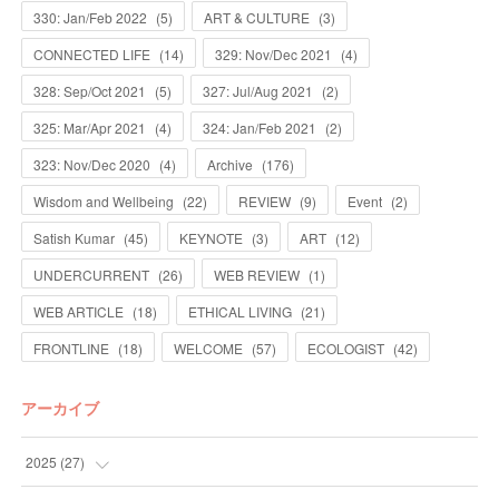
330: Jan/Feb 2022
(
5
)
ART & CULTURE
(
3
)
CONNECTED LIFE
(
14
)
329: Nov/Dec 2021
(
4
)
328: Sep/Oct 2021
(
5
)
327: Jul/Aug 2021
(
2
)
325: Mar/Apr 2021
(
4
)
324: Jan/Feb 2021
(
2
)
323: Nov/Dec 2020
(
4
)
Archive
(
176
)
Wisdom and Wellbeing
(
22
)
REVIEW
(
9
)
Event
(
2
)
Satish Kumar
(
45
)
KEYNOTE
(
3
)
ART
(
12
)
UNDERCURRENT
(
26
)
WEB REVIEW
(
1
)
WEB ARTICLE
(
18
)
ETHICAL LIVING
(
21
)
FRONTLINE
(
18
)
WELCOME
(
57
)
ECOLOGIST
(
42
)
アーカイブ
2025
(
27
)