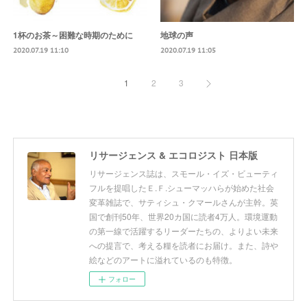
1杯のお茶～困難な時期のために
地球の声
2020.07.19 11:10
2020.07.19 11:05
1
2
3
リサージェンス & エコロジスト 日本版
リサージェンス誌は、スモール・イズ・ビューティ
フルを提唱したＥ.Ｆ.シューマッハらが始めた社会
変革雑誌で、サティシュ・クマールさんが主幹。英
国で創刊50年、世界20カ国に読者4万人。環境運動
の第一線で活躍するリーダーたちの、よりよい未来
への提言で、考える糧を読者にお届け。また、詩や
絵などのアートに溢れているのも特徴。
フォロー